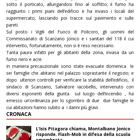
sotto il porticato, allungandosi fino al soffitto; il fumo ha
raggiunto i primi piani dell’edificio e ha invaso i locali del
supermercato, lasciando poi tracce sul pavimento e sulle
pareti.
Sul posto i Vigili del Fuoco di Policoro, gli uomini del
Commissariato di Scanzano Jonico e i sanitari del 118 il cui
intervento, fortunatamente, non si è reso necessario.
Tanta paura infatti per gli abitanti della zona, invasa da un
fumo nero e acre.
In maniera precauzionale sono state evacuate domenica le
sei famiglie che abitano nel palazzo soprastante il negozio; e
dopo ulteriori controlli per verificare la stabilità dell’edificio,
il
sindaco di Scanzano, Salvatore Iacobellis, intervenuto con
diversi esponenti della giunta sul luogo dell’incendio , ha
emesso un’ordinanza per lo sgombro di due
due famiglie le
cui abitazioni hanno subito a i danni più gravi.
CRONACA
L’Isis Pitagora chiama, Montalbano Jonico
risponde. Flash-Mob in difesa della scuola
smembrata