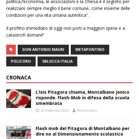
politica,l’economia, le associazioni e la Chiesa è il segreto per
realizzare sempre meglio il bene comune, come insieme delle
condizioni per una vita umana autentica”.
Il profitto immediato di oggi non porti a maggiori spese e a
catastrofi domani!”
DON ANTONIO MAURI
METAPONTINO
POLICORO
SBLOCCA ITALIA
CRONACA
L’Isis Pitagora chiama, Montalbano Jonico
risponde. Flash-Mob in difesa della scuola
smembrata
20 Febbraio 2024
Emmenews
Flash mob del Pitagora di Montalbano per
dire no al Dimensionamento scolastico