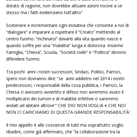
dotato di ragione, non dovrebbe attuare azioni nocive a se
stesso ma i fatti evidenziano tutt’altro”
Sostenere e incrementare ogni iniziativa che consente a noi di
“dialogare” e imparare a rispettare il “Creato” mettendo al
centro l’uomo. “Inchinarsi” davanti alla vita quando nasce e
quando soffre per una “malattia” lunga e dolorosa. Insieme:
Famiglia, “Chiesa”, Scuola, “Società civile” e “Politica” devono
difendere l’uomo.
Tra pochi anni i nostri successori, Sindaci, Politici, Parroci,
spero non dovranno dire: “se anni addietro nel 2014 i nostri
predecessori, i responsabili della cosa pubblica, i Parroci, la
Chiesa ci avessero avvertito e difeso non avremmo avuto il
moltiplicarsi dei tumori e di malattie infettive o saremmo
andati ad abitare altrove'” CHE DIO NON VOGLIA e CHE NOI
NON CI CARICHIAMO DI QUESTA GRANDE RESPONSABILITÀ’.
Il mio appello è alle coscienze di tutti ma soprattutto voglio
ribadire, come già affermato, che “la collaborazione tra la