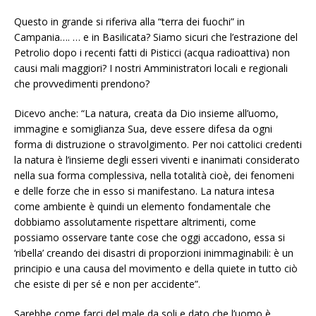
Questo in grande si riferiva alla “terra dei fuochi” in
Campania…. … e in Basilicata? Siamo sicuri che l’estrazione del
Petrolio dopo i recenti fatti di Pisticci (acqua radioattiva) non
causi mali maggiori? I nostri Amministratori locali e regionali
che provvedimenti prendono?
Dicevo anche: “La natura, creata da Dio insieme all’uomo,
immagine e somiglianza Sua, deve essere difesa da ogni
forma di distruzione o stravolgimento. Per noi cattolici credenti
la natura è l’insieme degli esseri viventi e inanimati considerato
nella sua forma complessiva, nella totalità cioè, dei fenomeni
e delle forze che in esso si manifestano. La natura intesa
come ambiente è quindi un elemento fondamentale che
dobbiamo assolutamente rispettare altrimenti, come
possiamo osservare tante cose che oggi accadono, essa si
‘ribella’ creando dei disastri di proporzioni inimmaginabili: è un
principio e una causa del movimento e della quiete in tutto ciò
che esiste di per sé e non per accidente”.
Sarebbe come farci del male da soli e dato che l’uomo è