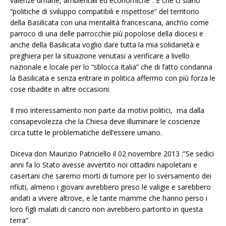
valenze umane, ambientali ed economiche”. E che ci siano
“politiche di sviluppo compatibili e rispettose” del territorio
della Basilicata con una mentalità francescana, anch’io come
parroco di una delle parrocchie più popolose della diocesi e
anche della Basilicata voglio dare tutta la mia solidarietà e
preghiera per la situazione venutasi a verificare a livello
nazionale e locale per lo “sblocca Italia” che di fatto condanna
la Basilicata e senza entrare in politica affermo con più forza le
cose ribadite in altre occasioni.
Il mio interessamento non parte da motivi politici, ma dalla
consapevolezza che la Chiesa deve illuminare le coscienze
circa tutte le problematiche dell’essere umano.
Diceva don Maurizio Patriciello il 02 novembre 2013 :”Se sedici
anni fa lo Stato avesse avvertito noi cittadini napoletani e
casertani che saremo morti di tumore per lo sversamento dei
rifiuti, almeno i giovani avrebbero preso le valigie e sarebbero
andati a vivere altrove, e le tante mamme che hanno perso i
loro figli malati di cancro non avrebbero partorito in questa
terra”.