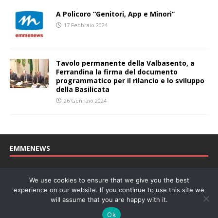
A Policoro “Genitori, App e Minori”
17 Febbraio 2024
Tavolo permanente della Valbasento, a
Ferrandina la firma del documento
programmatico per il rilancio e lo sviluppo
della Basilicata
26 Gennaio 2024
EMMENEWS
Testata registrata al Tribunale di Matera, reg. n. 04/2011 del
We use cookies to ensure that we give you the best
27/04/2011. Direttore Responsabile: Concetta Monzo, Editore: Deah
experience on our website. If you continue to use this site we
soc. coop. P. Iva: 01219430772
will assume that you are happy with it.
Website powered by
Welan
, un marchio di
WeNetwork SRL
Ok