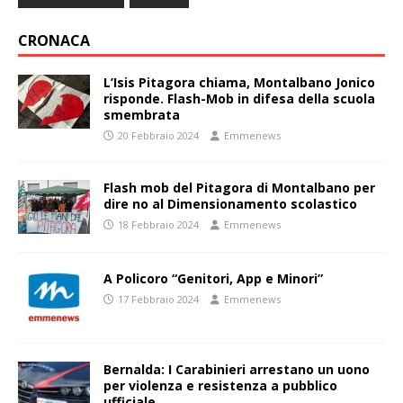
CRONACA
L’Isis Pitagora chiama, Montalbano Jonico
risponde. Flash-Mob in difesa della scuola
smembrata
20 Febbraio 2024
Emmenews
Flash mob del Pitagora di Montalbano per
dire no al Dimensionamento scolastico
18 Febbraio 2024
Emmenews
A Policoro “Genitori, App e Minori”
17 Febbraio 2024
Emmenews
Bernalda: I Carabinieri arrestano un uono
per violenza e resistenza a pubblico
ufficiale