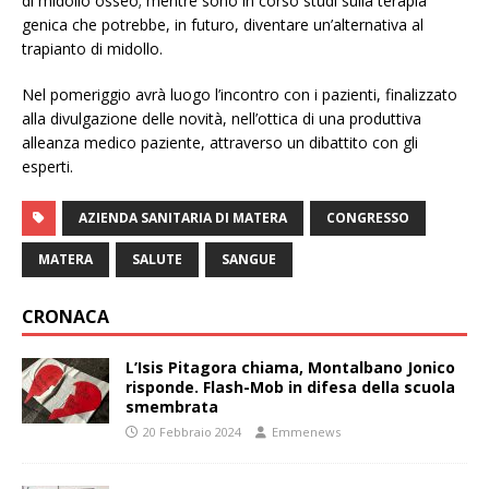
di midollo osseo; mentre sono in corso studi sulla terapia
genica che potrebbe, in futuro, diventare un’alternativa al
trapianto di midollo.
Nel pomeriggio avrà luogo l’incontro con i pazienti, finalizzato
alla divulgazione delle novità, nell’ottica di una produttiva
alleanza medico paziente, attraverso un dibattito con gli
esperti.
AZIENDA SANITARIA DI MATERA
CONGRESSO
MATERA
SALUTE
SANGUE
CRONACA
L’Isis Pitagora chiama, Montalbano Jonico
risponde. Flash-Mob in difesa della scuola
smembrata
20 Febbraio 2024
Emmenews