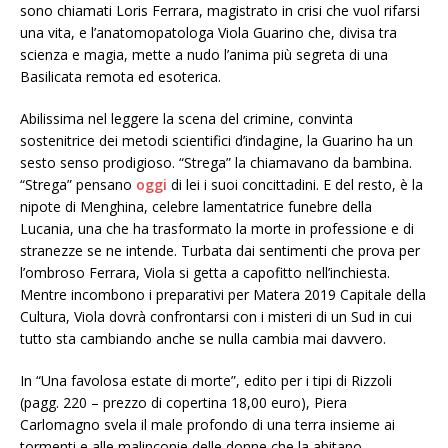
sono chiamati Loris Ferrara, magistrato in crisi che vuol rifarsi
una vita, e l’anatomopatologa Viola Guarino che, divisa tra
scienza e magia, mette a nudo l’anima più segreta di una
Basilicata remota ed esoterica.
Abilissima nel leggere la scena del crimine, convinta
sostenitrice dei metodi scientifici d’indagine, la Guarino ha un
sesto senso prodigioso. “Strega” la chiamavano da bambina.
“Strega” pensano
oggi
di lei i suoi concittadini. E del resto, è la
nipote di Menghina, celebre lamentatrice funebre della
Lucania, una che ha trasformato la morte in professione e di
stranezze se ne intende. Turbata dai sentimenti che prova per
l’ombroso Ferrara, Viola si getta a capofitto nell’inchiesta.
Mentre incombono i preparativi per Matera 2019 Capitale della
Cultura, Viola dovrà confrontarsi con i misteri di un Sud in cui
tutto sta cambiando anche se nulla cambia mai davvero.
In “Una favolosa estate di morte”, edito per i tipi di Rizzoli
(pagg. 220 – prezzo di copertina 18,00 euro), Piera
Carlomagno svela il male profondo di una terra insieme ai
tormenti e alle malinconie delle donne che la abitano.