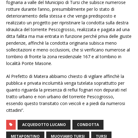
fognaria a valle del Municipio di Tursi che subisce numerose
rotture durante l’anno, presumibilmente per lo stato di
deterioramento della stessa e che venga predisposto e
realizzato un progetto per ripristinare la condotta sulla destra
idraulica del torrente Pescogrosso, realizzata e pagata ad una
ditta fallita ma mai entrata in funzione perché priva delle giuste
pendenze, affinchè la condotta originaria subisca meno
sollecitazioni e meno occlusioni, che si verificano numerose al
tombino di fronte la zona residenziale 167 e al tombino in
località Ponte Masone.
Al Prefetto di Matera abbiamo chiesto di vigilare affinchè la
pubblica e privata incolumità venga tutelata soprattutto per
quanto riguarda la presenza di reflui fognari non depurati nel
tratto urbano e non urbano del torrente Pescogrosso,
essendo questo transitato con veicoli e a piedi da numerosi
cittadini”.
ACQUEDOTTO LUCANO
CONDOTTA
METAPONTINO
MUOVIAMO TURSI
TURSI