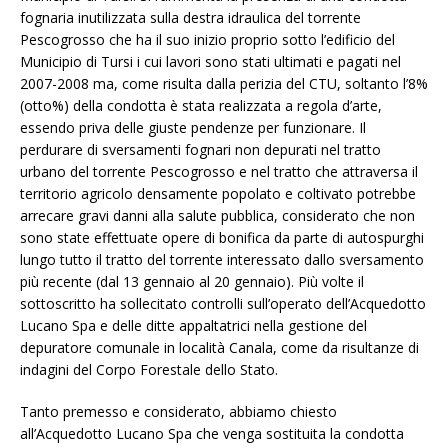
fognaria inutilizzata sulla destra idraulica del torrente
Pescogrosso che ha il suo inizio proprio sotto l’edificio del
Municipio di Tursi i cui lavori sono stati ultimati e pagati nel
2007-2008 ma, come risulta dalla perizia del CTU, soltanto l’8%
(otto%) della condotta è stata realizzata a regola d’arte,
essendo priva delle giuste pendenze per funzionare. Il
perdurare di sversamenti fognari non depurati nel tratto
urbano del torrente Pescogrosso e nel tratto che attraversa il
territorio agricolo densamente popolato e coltivato potrebbe
arrecare gravi danni alla salute pubblica, considerato che non
sono state effettuate opere di bonifica da parte di autospurghi
lungo tutto il tratto del torrente interessato dallo sversamento
più recente (dal 13 gennaio al 20 gennaio). Più volte il
sottoscritto ha sollecitato controlli sull’operato dell’Acquedotto
Lucano Spa e delle ditte appaltatrici nella gestione del
depuratore comunale in località Canala, come da risultanze di
indagini del Corpo Forestale dello Stato.
Tanto premesso e considerato, abbiamo chiesto
all’Acquedotto Lucano Spa che venga sostituita la condotta