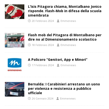
L’Isis Pitagora chiama, Montalbano Jonico
risponde. Flash-Mob in difesa della scuola
smembrata
20 Febbraio 2024
Emmenews
Flash mob del Pitagora di Montalbano per
dire no al Dimensionamento scolastico
18 Febbraio 2024
Emmenews
A Policoro “Genitori, App e Minori”
17 Febbraio 2024
Emmenews
Bernalda: I Carabinieri arrestano un uono
per violenza e resistenza a pubblico
ufficiale
26 Gennaio 2024
Emmenews