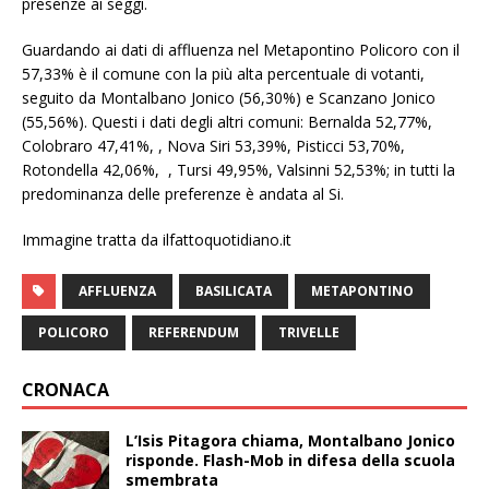
presenze ai seggi.
Guardando ai dati di affluenza nel Metapontino Policoro con il
57,33% è il comune con la più alta percentuale di votanti,
seguito da Montalbano Jonico (56,30%) e Scanzano Jonico
(55,56%). Questi i dati degli altri comuni: Bernalda 52,77%,
Colobraro 47,41%, , Nova Siri 53,39%, Pisticci 53,70%,
Rotondella 42,06%, , Tursi 49,95%, Valsinni 52,53%; in tutti la
predominanza delle preferenze è andata al Si.
Immagine tratta da ilfattoquotidiano.it
AFFLUENZA
BASILICATA
METAPONTINO
POLICORO
REFERENDUM
TRIVELLE
CRONACA
L’Isis Pitagora chiama, Montalbano Jonico
risponde. Flash-Mob in difesa della scuola
smembrata