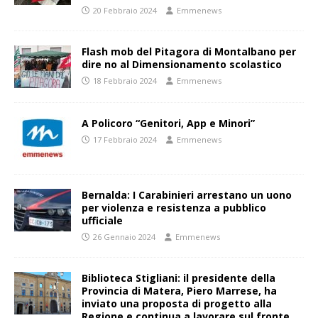
20 Febbraio 2024
Emmenews
Flash mob del Pitagora di Montalbano per
dire no al Dimensionamento scolastico
18 Febbraio 2024
Emmenews
A Policoro “Genitori, App e Minori”
17 Febbraio 2024
Emmenews
Bernalda: I Carabinieri arrestano un uono
per violenza e resistenza a pubblico
ufficiale
26 Gennaio 2024
Emmenews
Biblioteca Stigliani: il presidente della
Provincia di Matera, Piero Marrese, ha
inviato una proposta di progetto alla
Regione e continua a lavorare sul fronte