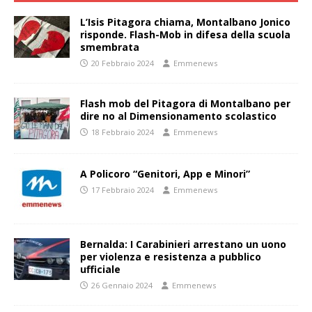
L’Isis Pitagora chiama, Montalbano Jonico
risponde. Flash-Mob in difesa della scuola
smembrata
20 Febbraio 2024
Emmenews
Flash mob del Pitagora di Montalbano per
dire no al Dimensionamento scolastico
18 Febbraio 2024
Emmenews
A Policoro “Genitori, App e Minori”
17 Febbraio 2024
Emmenews
Bernalda: I Carabinieri arrestano un uono
per violenza e resistenza a pubblico
ufficiale
26 Gennaio 2024
Emmenews