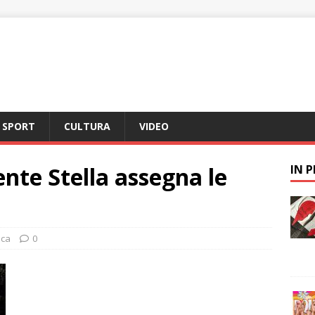
SPORT
CULTURA
VIDEO
dente Stella assegna le
IN 
aca
0