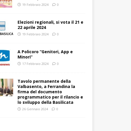
19 Febbraio 2024
0
Elezioni regionali, si vota il 21 e
22 aprile 2024
19 Febbraio 2024
0
A Policoro “Genitori, App e
Minori”
17 Febbraio 2024
0
Tavolo permanente della
Valbasento, a Ferrandina la
firma del documento
programmatico per il rilancio e
lo sviluppo della Basilicata
26 Gennaio 2024
0