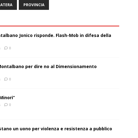
ATERA
PROVINCIA
talbano Jonico risponde. Flash-Mob in difesa della
s
0
 Montalbano per dire no al Dimensionamento
s
0
Minori”
s
0
estano un uono per violenza e resistenza a pubblico