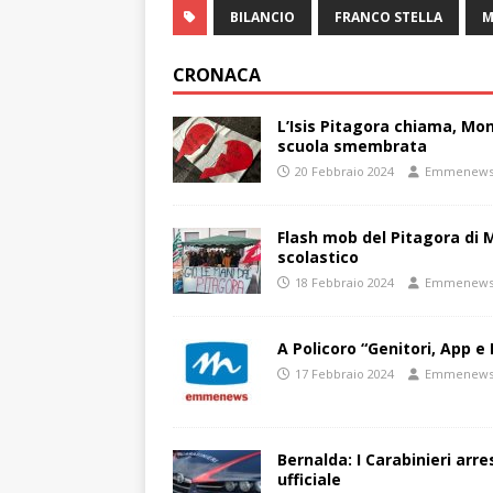
BILANCIO
FRANCO STELLA
M
CRONACA
L’Isis Pitagora chiama, Mon
scuola smembrata
20 Febbraio 2024
Emmenew
Flash mob del Pitagora di
scolastico
18 Febbraio 2024
Emmenew
A Policoro “Genitori, App e 
17 Febbraio 2024
Emmenew
Bernalda: I Carabinieri arr
ufficiale