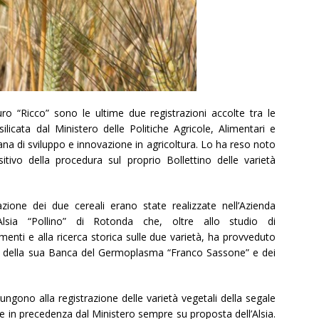
ro “Ricco” sono le ultime due registrazioni accolte tra le
licata dal Ministero delle Politiche Agricole, Alimentari e
ucana di sviluppo e innovazione in agricoltura. Lo ha reso noto
itivo della procedura sul proprio Bollettino delle varietà
razione dei due cereali erano state realizzate nell’Azienda
’Alsia “Pollino” di Rotonda che, oltre allo studio di
enti e alla ricerca storica sulle due varietà, ha provveduto
rno della sua Banca del Germoplasma “Franco Sassone” e dei
iungono alla registrazione delle varietà vegetali della segale
e in precedenza dal Ministero sempre su proposta dell’Alsia.