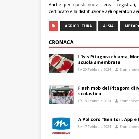
Anche per questi nuovi cereali registrati
certificato e la distribuzione agli operatori ag
AGRICOLTURA
ALSIA
METAP
CRONACA
L’Isis Pitagora chiama, Mon
scuola smembrata
20 Febbraio 2024
Emmenew
Flash mob del Pitagora di
scolastico
18 Febbraio 2024
Emmenew
A Policoro “Genitori, App e 
17 Febbraio 2024
Emmenew