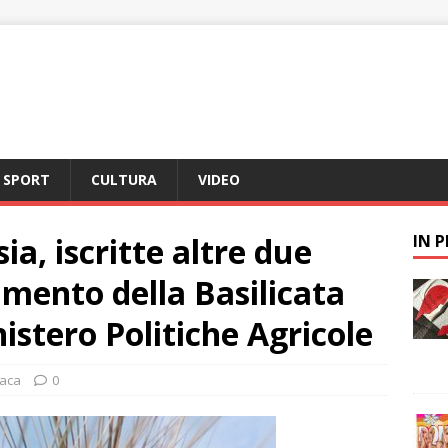
SPORT
CULTURA
VIDEO
ia, iscritte altre due
IN 
rumento della Basilicata
nistero Politiche Agricole
aca
0