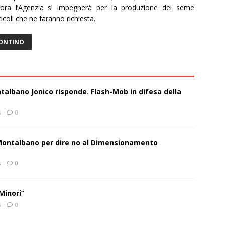
, ora l’Agenzia si impegnerà per la produzione del seme
ricoli che ne faranno richiesta.
ONTINO
talbano Jonico risponde. Flash-Mob in difesa della
s
0
 Montalbano per dire no al Dimensionamento
s
0
Minori”
s
0