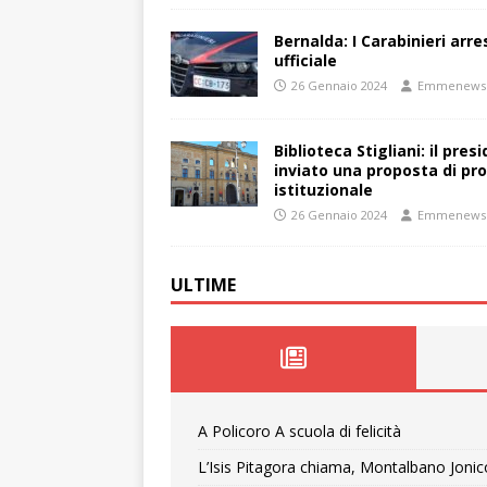
Bernalda: I Carabinieri arr
ufficiale
26 Gennaio 2024
Emmenews
Biblioteca Stigliani: il pre
inviato una proposta di pro
istituzionale
26 Gennaio 2024
Emmenews
ULTIME
A Policoro A scuola di felicità
L’Isis Pitagora chiama, Montalbano Jonic