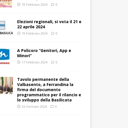
19 Febbraio 2024
0
Elezioni regionali, si vota il 21 e
22 aprile 2024
19 Febbraio 2024
0
A Policoro “Genitori, App e
Minori”
17 Febbraio 2024
0
Tavolo permanente della
Valbasento, a Ferrandina la
firma del documento
programmatico per il rilancio e
lo sviluppo della Basilicata
26 Gennaio 2024
0