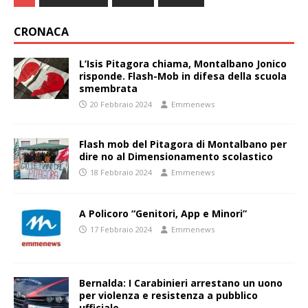
CRONACA
L’Isis Pitagora chiama, Montalbano Jonico
risponde. Flash-Mob in difesa della scuola
smembrata
20 Febbraio 2024
Emmenews
Flash mob del Pitagora di Montalbano per
dire no al Dimensionamento scolastico
18 Febbraio 2024
Emmenews
A Policoro “Genitori, App e Minori”
17 Febbraio 2024
Emmenews
Bernalda: I Carabinieri arrestano un uono
per violenza e resistenza a pubblico
ufficiale