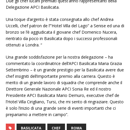
Due gli chef lucani premiati quest’anno rappresentanti della
Delegazione APCI Basilicata.
Una toque d’argento è stata consegnata allo chef Andrea
Uccelli, chef patron de l’”Hotel Villa del Lago” a Senise ed una di
bronzo se l’è aggiudicata il giovane chef Domenico Nucera,
rientrato da poco in Basilicata dopo i successi professionali
ottenuti a Londra. “
Una grande soddisfazione per la nostra delegazione – ha
commentato la coordinatrice dell’APCI Basilicata Maria Grazia
Settembrino – è un grande prestigio per la Basilicata avere due
chef insigniti dell’importante premio alla carriera. Questo è
merito di un grande lavoro di squadra che comprende anche il
Direttore Generale Nazionale APCI Sonia Re ed il nostro
Presidente APCI Basilicata Mario Demuro, executive chef de
l’Hotel Villa Cirigliano, Tursi, che mi sento di ringraziare. Questo
è solo l’inizio di una grande serie di eventi importanti che ci
prepariamo a mettere in campo”.
BASILICATA
CHEF
ROMA