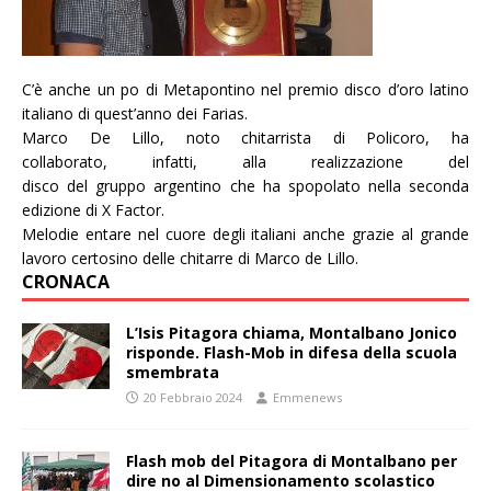
C’è
anche
un
po
di
Metapontino
nel
premio
disco d’oro
latino
italiano
di
quest’
anno
dei
Farias.
Marco
De
Lillo,
noto
chitarrista
di
Policoro,
ha
collaborato,
infatti,
alla
realizzazione
del
disco
del
gruppo
a
rgentino
che
ha
spopolato
nella
seconda
edizione
di
X F
actor.
Melodie entare nel cuore degli italiani anche grazie al grande
lavoro certosino delle chitarre di Marco de Lillo.
CRONACA
L’Isis Pitagora chiama, Montalbano Jonico
risponde. Flash-Mob in difesa della scuola
smembrata
20 Febbraio 2024
Emmenews
Flash mob del Pitagora di Montalbano per
dire no al Dimensionamento scolastico