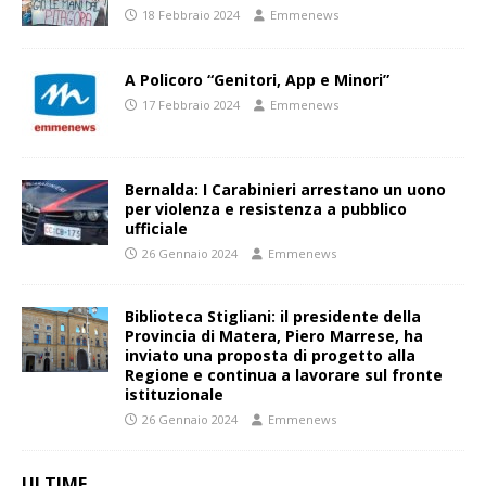
18 Febbraio 2024
Emmenews
A Policoro “Genitori, App e Minori”
17 Febbraio 2024
Emmenews
Bernalda: I Carabinieri arrestano un uono
per violenza e resistenza a pubblico
ufficiale
26 Gennaio 2024
Emmenews
Biblioteca Stigliani: il presidente della
Provincia di Matera, Piero Marrese, ha
inviato una proposta di progetto alla
Regione e continua a lavorare sul fronte
istituzionale
26 Gennaio 2024
Emmenews
ULTIME