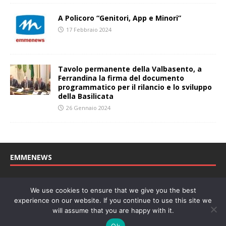
A Policoro “Genitori, App e Minori”
17 Febbraio 2024
Tavolo permanente della Valbasento, a
Ferrandina la firma del documento
programmatico per il rilancio e lo sviluppo
della Basilicata
26 Gennaio 2024
EMMENEWS
Testata registrata al Tribunale di Matera, reg. n. 04/2011 del
We use cookies to ensure that we give you the best
27/04/2011. Direttore Responsabile: Concetta Monzo, Editore: Deah
experience on our website. If you continue to use this site we
soc. coop. P. Iva: 01219430772
will assume that you are happy with it.
Website powered by
Welan
, un marchio di
WeNetwork SRL
Ok