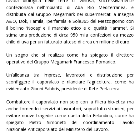
tavola biologica nelle terre di Ginosa, successivamente
confezionata nell’impianto di Aba Bio Mediterranea, e
distribuita dal Gruppo Megamark nei supermercati a insegna
A&O, Dok, Famila, Iperfamila e Sole365 del Mezzogiorno con
il bollino ‘Nocap’ e il marchio etico e di qualità “Iamme”. Si
stima una produzione di circa 950 mila confezioni da mezzo
chilo di uva per un fatturato atteso di circa un milione di euro.
Un sogno che si realizza come ha spiegato il direttore
operativo del Gruppo Megamark Francesco Pomarico.
Un’alleanza tra imprese, lavoratori e distribuzione per
sconfiggere il caporalato e rilanciare l’agricoltura, come ha
evidenziato Gianni Fabbris, presidente di Rete Perlaterra.
Combattere il caporalato non solo con la filiera bio-etica ma
anche fornendo i servizi ai lavoratori, soprattutto stranieri, per
evitare nuove tragedie come quella della Felandina, come ha
spiegato Pietro Simonetti del coordinamento Tavolo
Nazionale Anticaporalato del Ministero del Lavoro.