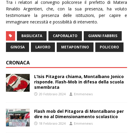
Tra i relatori al convegno policorese il prefetto di Matera
Rinaldo Argentieri, che, con la sua presenza, ha voluto
testimoniare la presenza delle istituzioni, per capire e
immaginare necessità e possibilità di intervento.
BASILICATA
CAPORALATO
GIANNI FABBRIS
GINOSA
LAVORO
METAPONTINO
POLICORO
CRONACA
L’Isis Pitagora chiama, Montalbano Jonico
risponde. Flash-Mob in difesa della scuola
smembrata
20 Febbraio 2024
Emmenews
Flash mob del Pitagora di Montalbano per
dire no al Dimensionamento scolastico
18 Febbraio 2024
Emmenews