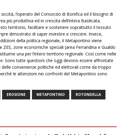
siccità, l’operato del Consorzio di Bonifica ed il bisogno di
rea più produttiva ed in crescita dell’intera Basilicata.
o territorio, facilitare e sostenere soprattutto il tessuto
pre dimostrato di saper investire e crescere. Invece,
dizioni della politica regionale, il Metapontino viene
ree ZES, zone economiche speciali (area Ferrandina e Gualdo
tituirne una per l’intero territorio regionale. Così come nelle
erne. Sono tutte questioni che oggi devono essere affrontate
e delle convenienze politiche ed elettorali come da troppo
erché le attenzioni nei confronti del Metapontino sono
EROSIONE
METAPONTINO
ROTONDELLA