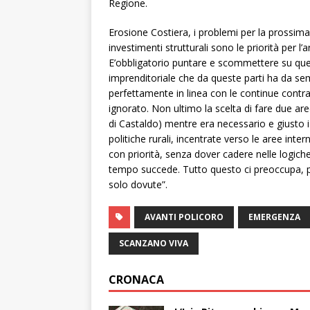
Regione.
Erosione Costiera, i problemi per la prossima 
investimenti strutturali sono le priorità per l’a
E’obbligatorio puntare e scommettere su quest
imprenditoriale che da queste parti ha da sem
perfettamente in linea con le continue contrad
ignorato. Non ultimo la scelta di fare due a
di Castaldo) mentre era necessario e giusto is
politiche rurali, incentrate verso le aree int
con priorità, senza dover cadere nelle logich
tempo succede. Tutto questo ci preoccupa, p
solo dovute”.
AVANTI POLICORO
EMERGENZA
SCANZANO VIVA
CRONACA