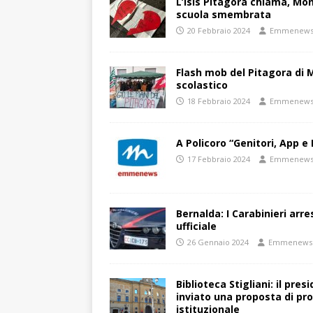
L’Isis Pitagora chiama, Mon
scuola smembrata
20 Febbraio 2024
Emmenew
Flash mob del Pitagora di
scolastico
18 Febbraio 2024
Emmenew
A Policoro “Genitori, App e 
17 Febbraio 2024
Emmenew
Bernalda: I Carabinieri arr
ufficiale
26 Gennaio 2024
Emmenews
Biblioteca Stigliani: il pre
inviato una proposta di pro
istituzionale