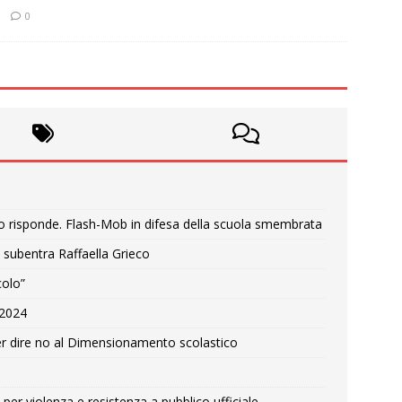
0
o risponde. Flash-Mob in difesa della scuola smembrata
 subentra Raffaella Grieco
colo”
e 2024
r dire no al Dimensionamento scolastico
per violenza e resistenza a pubblico ufficiale