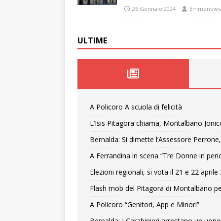
26 Gennaio 2024
Emmenews
ULTIME
A Policoro A scuola di felicità
L’Isis Pitagora chiama, Montalbano Jonic
Bernalda: Si dimette l’Assessore Perrone,
A Ferrandina in scena “Tre Donne in peri
Elezioni regionali, si vota il 21 e 22 april
Flash mob del Pitagora di Montalbano pe
A Policoro “Genitori, App e Minori”
Bernalda: I Carabinieri arrestano un uono 