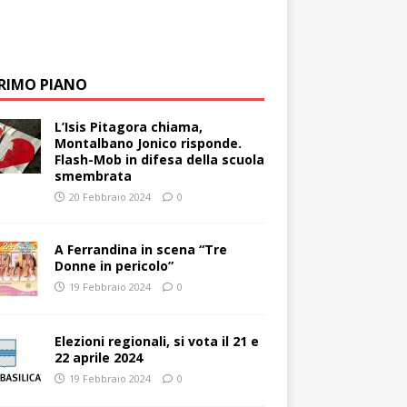
PRIMO PIANO
L’Isis Pitagora chiama,
Montalbano Jonico risponde.
Flash-Mob in difesa della scuola
smembrata
20 Febbraio 2024
0
A Ferrandina in scena “Tre
Donne in pericolo”
19 Febbraio 2024
0
Elezioni regionali, si vota il 21 e
22 aprile 2024
19 Febbraio 2024
0