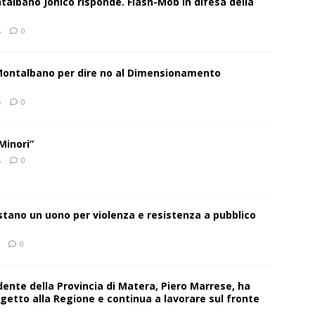
talbano Jonico risponde. Flash-Mob in difesa della
s
0
 Montalbano per dire no al Dimensionamento
s
0
Minori”
s
0
estano un uono per violenza e resistenza a pubblico
0
sidente della Provincia di Matera, Piero Marrese, ha
getto alla Regione e continua a lavorare sul fronte