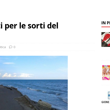
per le sorti del
IN 
itica
0