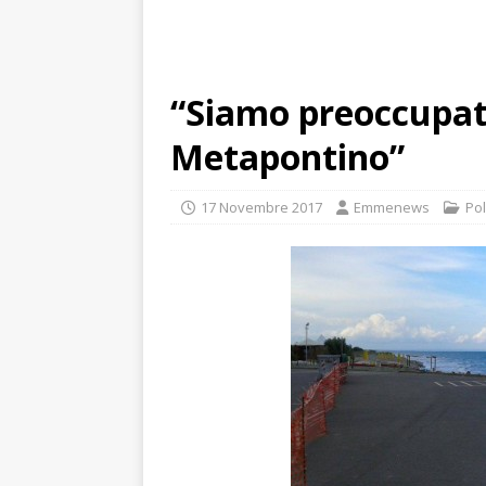
“Siamo preoccupati 
Metapontino”
17 Novembre 2017
Emmenews
Pol