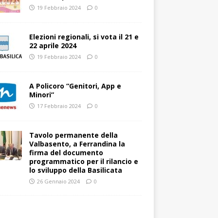
19 Febbraio 2024
0
Elezioni regionali, si vota il 21 e
22 aprile 2024
19 Febbraio 2024
0
A Policoro “Genitori, App e
Minori”
17 Febbraio 2024
0
Tavolo permanente della
Valbasento, a Ferrandina la
firma del documento
programmatico per il rilancio e
lo sviluppo della Basilicata
26 Gennaio 2024
0