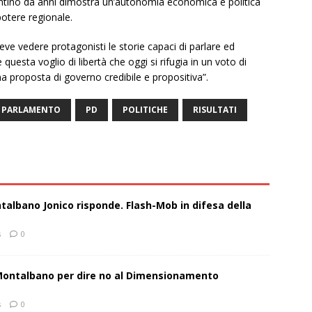
ntino da anni dimostra un’autonomia economica e politica
potere regionale.
ve vedere protagonisti le storie capaci di parlare ed
questa voglio di libertà che oggi si rifugia in un voto di
a proposta di governo credibile e propositiva”.
PARLAMENTO
PD
POLITICHE
RISULTATI
talbano Jonico risponde. Flash-Mob in difesa della
s
0
 Montalbano per dire no al Dimensionamento
s
0