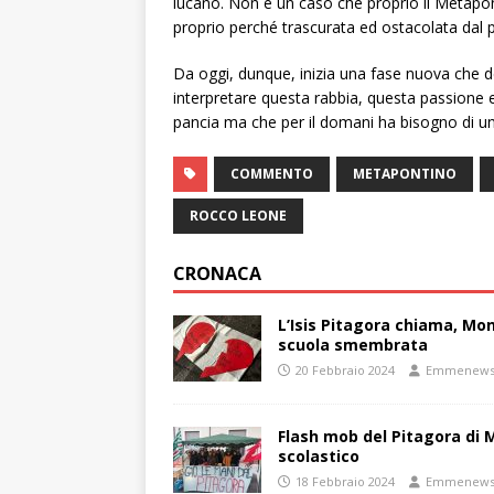
lucano. Non è un caso che proprio il Metapo
proprio perché trascurata ed ostacolata dal 
Da oggi, dunque, inizia una fase nuova che de
interpretare questa rabbia, questa passione e 
pancia ma che per il domani ha bisogno di un
COMMENTO
METAPONTINO
ROCCO LEONE
CRONACA
L’Isis Pitagora chiama, Mon
scuola smembrata
20 Febbraio 2024
Emmenew
Flash mob del Pitagora di
scolastico
18 Febbraio 2024
Emmenew