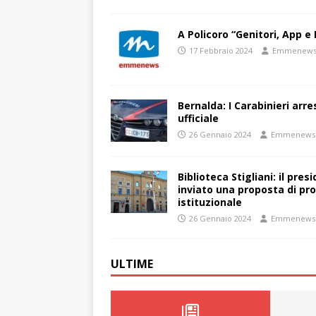
A Policoro “Genitori, App e 
17 Febbraio 2024
Emmenew
Bernalda: I Carabinieri arr
ufficiale
26 Gennaio 2024
Emmenews
Biblioteca Stigliani: il pre
inviato una proposta di pro
istituzionale
26 Gennaio 2024
Emmenews
ULTIME