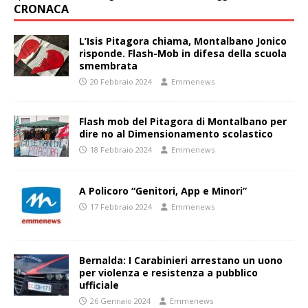
CRONACA
L’Isis Pitagora chiama, Montalbano Jonico
risponde. Flash-Mob in difesa della scuola
smembrata
20 Febbraio 2024
Emmenews
Flash mob del Pitagora di Montalbano per
dire no al Dimensionamento scolastico
18 Febbraio 2024
Emmenews
A Policoro “Genitori, App e Minori”
17 Febbraio 2024
Emmenews
Bernalda: I Carabinieri arrestano un uono
per violenza e resistenza a pubblico
ufficiale
26 Gennaio 2024
Emmenews