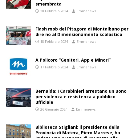
smembrata
20 Febbraio 2024
Emmenews
Flash mob del Pitagora di Montalbano per
dire no al Dimensionamento scolastico
18 Febbraio 2024
Emmenews
A Policoro “Genitori, App e Minori”
17 Febbraio 2024
Emmenews
Bernalda: I Carabinieri arrestano un uono
per violenza e resistenza a pubblico
ufficiale
26 Gennaio 2024
Emmenews
Biblioteca Stigliani: il presidente della
Provincia di Matera, Piero Marrese, ha