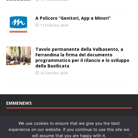
A Policoro “Genitori, App e Minori”
17 Febbraio 2024
Tavolo permanente della Valbasento, a
Ferrandina la firma del documento
programmatico per il rilancio e lo sviluppo
della Basilicata
26 Gennaio 2024
EMMENEWS
Testata registrata al Tribunale di Matera, reg. n. 04/2011 del
We use cookies to ensure that we give you the best
27/04/2011. Direttore Responsabile: Concetta Monzo, Editore: Deah
experience on our website. If you continue to use this site we
soc. coop. P. Iva: 01219430772
will assume that you are happy with it.