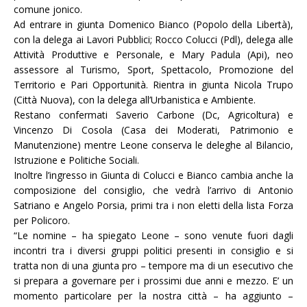
comune jonico.
Ad entrare in giunta Domenico Bianco (Popolo della Libertà),
con la delega ai Lavori Pubblici; Rocco Colucci (Pdl), delega alle
Attività Produttive e Personale, e Mary Padula (Api), neo
assessore al Turismo, Sport, Spettacolo, Promozione del
Territorio e Pari Opportunità. Rientra in giunta Nicola Trupo
(Città Nuova), con la delega all’Urbanistica e Ambiente.
Restano confermati Saverio Carbone (Dc, Agricoltura) e
Vincenzo Di Cosola (Casa dei Moderati, Patrimonio e
Manutenzione) mentre Leone conserva le deleghe al Bilancio,
Istruzione e Politiche Sociali.
Inoltre l’ingresso in Giunta di Colucci e Bianco cambia anche la
composizione del consiglio, che vedrà l’arrivo di Antonio
Satriano e Angelo Porsia, primi tra i non eletti della lista Forza
per Policoro.
“
Le nomine – ha spiegato Leone – sono venute fuori dagli
incontri tra i diversi gruppi politici presenti in consiglio e si
tratta non di una giunta pro – tempore ma di un esecutivo che
si prepara a governare per i prossimi due anni e mezzo. E’ un
momento particolare per la nostra città – ha aggiunto –