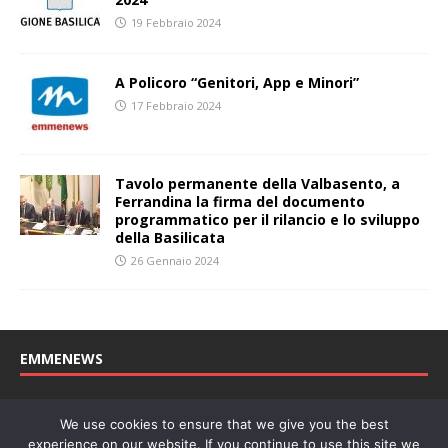
19 Febbraio 2024
A Policoro “Genitori, App e Minori”
17 Febbraio 2024
Tavolo permanente della Valbasento, a
Ferrandina la firma del documento
programmatico per il rilancio e lo sviluppo
della Basilicata
26 Gennaio 2024
EMMENEWS
Testata registrata al Tribunale di Matera, reg. n. 04/2011 del
We use cookies to ensure that we give you the best
27/04/2011. Direttore Responsabile: Concetta Monzo, Editore: Deah
experience on our website. If you continue to use this site we
soc. coop. P. Iva: 01219430772