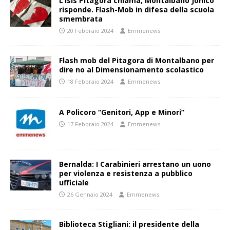
L’Isis Pitagora chiama, Montalbano Jonico
risponde. Flash-Mob in difesa della scuola
smembrata
20 Febbraio 2024
Emmenews
Flash mob del Pitagora di Montalbano per
dire no al Dimensionamento scolastico
18 Febbraio 2024
Emmenews
A Policoro “Genitori, App e Minori”
17 Febbraio 2024
Emmenews
Bernalda: I Carabinieri arrestano un uono
per violenza e resistenza a pubblico
ufficiale
26 Gennaio 2024
Emmenews
Biblioteca Stigliani: il presidente della