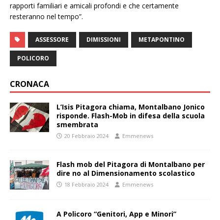
rapporti familiari e amicali profondi e che certamente
resteranno nel tempo”.
ASSESSORE
DIMISSIONI
METAPONTINO
POLICORO
CRONACA
L’Isis Pitagora chiama, Montalbano Jonico
risponde. Flash-Mob in difesa della scuola
smembrata
20 Febbraio 2024
Emmenews
Flash mob del Pitagora di Montalbano per
dire no al Dimensionamento scolastico
18 Febbraio 2024
Emmenews
A Policoro “Genitori, App e Minori”