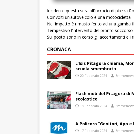
Incidente questa sera all’incrocio di piazza 
Coinvolti un’autoveicolo e una motocicletta.
Nell’impatto è rimasto ferito ad una gamba i
Tempestivo l’intervento del pronto soccorso d
Sul posto sono in corso gli accertamenti e i ri
CRONACA
L’Isis Pitagora chiama, Mon
scuola smembrata
20 Febbraio 2024
Emmenew
Flash mob del Pitagora di
scolastico
18 Febbraio 2024
Emmenew
A Policoro “Genitori, App e 
17 Febbraio 2024
Emmenew