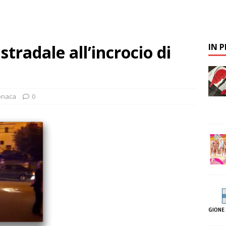
stradale all’incrocio di
IN 
onaca
0