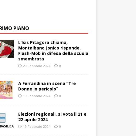
PRIMO PIANO
L’Isis Pitagora chiama,
Montalbano Jonico risponde.
Flash-Mob in difesa della scuola
smembrata
20 Febbraio 2024
0
A Ferrandina in scena “Tre
Donne in pericolo”
19 Febbraio 2024
0
Elezioni regionali, si vota il 21 e
22 aprile 2024
19 Febbraio 2024
0