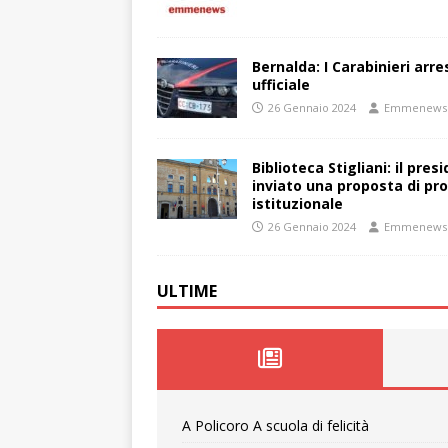
Bernalda: I Carabinieri arr
ufficiale
26 Gennaio 2024
Emmenews
Biblioteca Stigliani: il pre
inviato una proposta di pro
istituzionale
26 Gennaio 2024
Emmenews
ULTIME
A Policoro A scuola di felicità