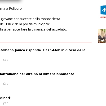
Roma a Policoro.
l giovane conducente della motocicletta.
el 118 e della polizia municipale.
lievi per accertare la dinamica dell’accaduto.
talbano Jonico risponde. Flash-Mob in difesa della
s
0
 Montalbano per dire no al Dimensionamento
s
0
Minori”
s
0