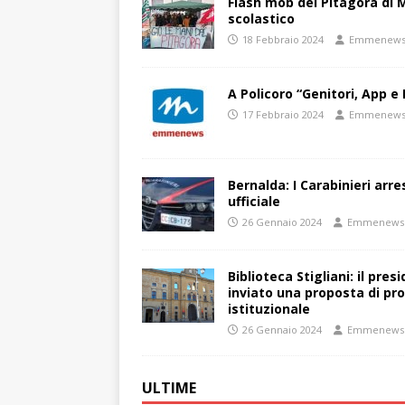
Flash mob del Pitagora di
scolastico
18 Febbraio 2024
Emmenew
A Policoro “Genitori, App e 
17 Febbraio 2024
Emmenew
Bernalda: I Carabinieri arr
ufficiale
26 Gennaio 2024
Emmenews
Biblioteca Stigliani: il pre
inviato una proposta di pro
istituzionale
26 Gennaio 2024
Emmenews
ULTIME