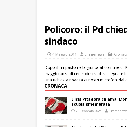
Policoro: il Pd chie
sindaco
4 Maggio 2011
Emmenews
Cronac
Dopo il rimpasto nella giunta al comune di Po
maggioranza di centrodestra di rassegnare le
Una richiesta ribadita ai nostri microfoni da
CRONACA
L’Isis Pitagora chiama, Mon
scuola smembrata
20 Febbraio 2024
Emmenew