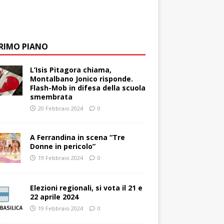
PRIMO PIANO
L’Isis Pitagora chiama,
Montalbano Jonico risponde.
Flash-Mob in difesa della scuola
smembrata
20 Febbraio 2024
0
A Ferrandina in scena “Tre
Donne in pericolo”
19 Febbraio 2024
0
Elezioni regionali, si vota il 21 e
22 aprile 2024
19 Febbraio 2024
0