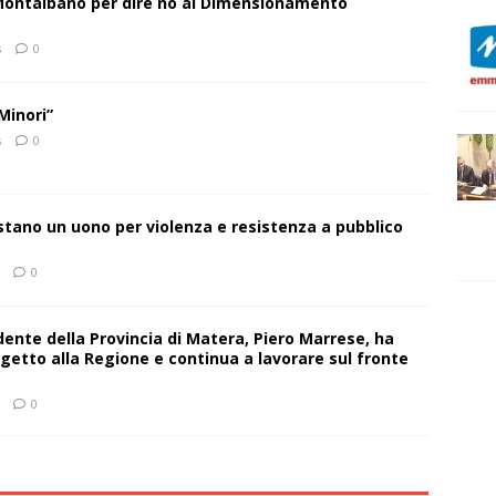
 Montalbano per dire no al Dimensionamento
s
0
Minori”
s
0
estano un uono per violenza e resistenza a pubblico
0
sidente della Provincia di Matera, Piero Marrese, ha
getto alla Regione e continua a lavorare sul fronte
0