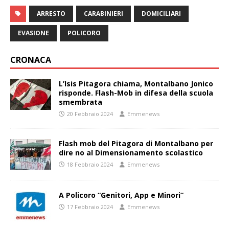
ARRESTO
CARABINIERI
DOMICILIARI
EVASIONE
POLICORO
CRONACA
L’Isis Pitagora chiama, Montalbano Jonico
risponde. Flash-Mob in difesa della scuola
smembrata
20 Febbraio 2024
Emmenews
Flash mob del Pitagora di Montalbano per
dire no al Dimensionamento scolastico
18 Febbraio 2024
Emmenews
A Policoro “Genitori, App e Minori”
17 Febbraio 2024
Emmenews