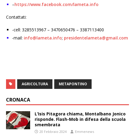
–
https://www.facebook.com/lameta.info
Contattati:
-cell: 3285513967 – 3470650476 – 3387113400
-mail:
info@lameta.info
;
presidentelameta@gmail.com
AGRICOLTURA
METAPONTINO
CRONACA
L’Isis Pitagora chiama, Montalbano Jonico
risponde. Flash-Mob in difesa della scuola
smembrata
20 Febbraio 2024
Emmenews