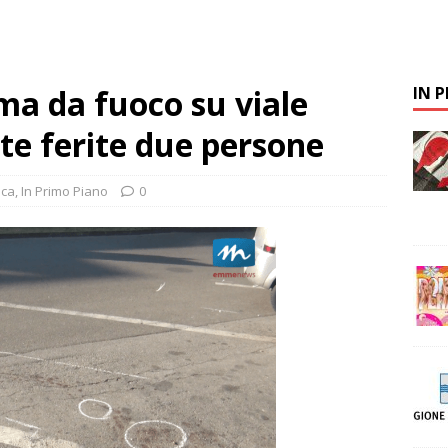
rma da fuoco su viale
IN 
te ferite due persone
aca
,
In Primo Piano
0