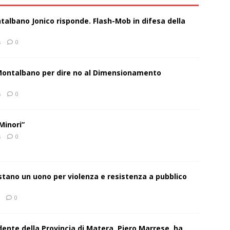
talbano Jonico risponde. Flash-Mob in difesa della
s
0
 Montalbano per dire no al Dimensionamento
s
0
Minori”
s
0
estano un uono per violenza e resistenza a pubblico
0
sidente della Provincia di Matera, Piero Marrese, ha