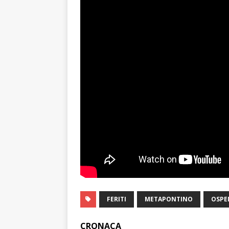
FERITI
METAPONTINO
OSPE
CRONACA