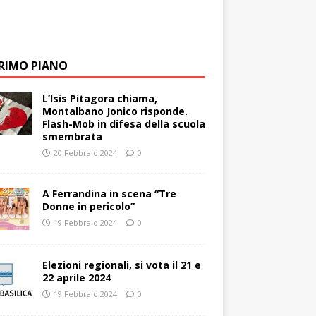
PRIMO PIANO
L’Isis Pitagora chiama,
Montalbano Jonico risponde.
Flash-Mob in difesa della scuola
smembrata
20 Febbraio 2024
0
A Ferrandina in scena “Tre
Donne in pericolo”
19 Febbraio 2024
0
Elezioni regionali, si vota il 21 e
22 aprile 2024
19 Febbraio 2024
0