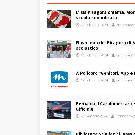
L’Isis Pitagora chiama, Mon
scuola smembrata
20 Febbraio 2024
Emmenew
Flash mob del Pitagora di
scolastico
18 Febbraio 2024
Emmenew
A Policoro “Genitori, App e 
17 Febbraio 2024
Emmenew
Bernalda: I Carabinieri arr
ufficiale
26 Gennaio 2024
Emmenews
Biblioteca Stigliani: il pre