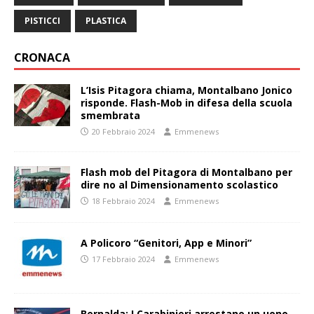
PISTICCI
PLASTICA
CRONACA
L’Isis Pitagora chiama, Montalbano Jonico
risponde. Flash-Mob in difesa della scuola
smembrata
20 Febbraio 2024
Emmenews
Flash mob del Pitagora di Montalbano per
dire no al Dimensionamento scolastico
18 Febbraio 2024
Emmenews
A Policoro “Genitori, App e Minori”
17 Febbraio 2024
Emmenews
Bernalda: I Carabinieri arrestano un uono