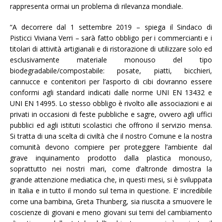
rappresenta ormai un problema di rilevanza mondiale.
“
A decorrere dal 1 settembre 2019 – spiega il Sindaco di
Pisticci Viviana Verri – sarà fatto obbligo per i commercianti e i
titolari di attività artigianali e di ristorazione di utilizzare solo ed
esclusivamente materiale monouso del tipo
biodegradabile/compostabile: posate, piatti, bicchieri,
cannucce e contenitori per l’asporto di cibi dovranno essere
conformi agli standard indicati dalle norme UNI EN 13432 e
UNI EN 14995. Lo stesso obbligo è rivolto alle associazioni e ai
privati in occasioni di feste pubbliche e sagre, ovvero agli uffici
pubblici ed agli istituti scolastici che offrono il servizio mensa.
Si tratta di una scelta di civiltà che il nostro Comune e la nostra
comunità devono compiere per proteggere l’ambiente dal
grave inquinamento prodotto dalla plastica monouso,
soprattutto nei nostri mari, come d’altronde dimostra la
grande attenzione mediatica che, in questi mesi, si è sviluppata
in Italia e in tutto il mondo sul tema in questione. E’ incredibile
come una bambina, Greta Thunberg, sia riuscita a smuovere le
coscienze di giovani e meno giovani sui temi del cambiamento