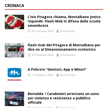
CRONACA
L’Isis Pitagora chiama, Montalbano Jonico
risponde. Flash-Mob in difesa della scuola
smembrata
20 Febbraio 2024
Emmenews
Flash mob del Pitagora di Montalbano per
dire no al Dimensionamento scolastico
18 Febbraio 2024
Emmenews
A Policoro “Genitori, App e Minori”
17 Febbraio 2024
Emmenews
Bernalda: I Carabinieri arrestano un uono
per violenza e resistenza a pubblico
ufficiale
26 Gennaio 2024
Emmenews