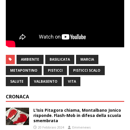
AMBIENTE
BASILICATA
MARCIA
METAPONTINO
PISTICCI
PISTICCI SCALO
SALUTE
VALBASENTO
VITA
CRONACA
L’Isis Pitagora chiama, Montalbano Jonico
risponde. Flash-Mob in difesa della scuola
smembrata
20 Febbraio 2024
Emmenews