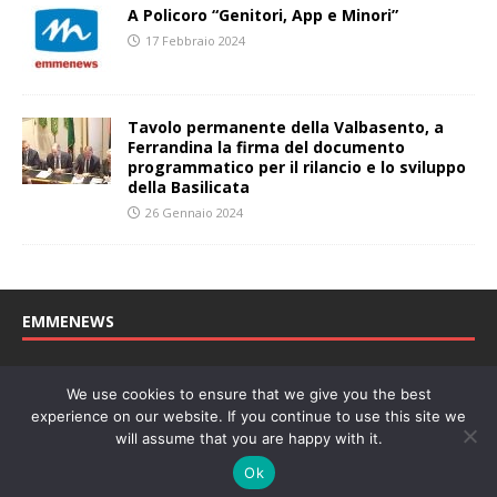
A Policoro “Genitori, App e Minori”
17 Febbraio 2024
Tavolo permanente della Valbasento, a
Ferrandina la firma del documento
programmatico per il rilancio e lo sviluppo
della Basilicata
26 Gennaio 2024
EMMENEWS
Testata registrata al Tribunale di Matera, reg. n. 04/2011 del
We use cookies to ensure that we give you the best
27/04/2011. Direttore Responsabile: Concetta Monzo, Editore: Deah
experience on our website. If you continue to use this site we
soc. coop. P. Iva: 01219430772
will assume that you are happy with it.
Website powered by
Welan
, un marchio di
WeNetwork SRL
Ok