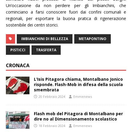
Un’occasione da non perdere per gli Imbianchini, che
cominciano a farsi conoscere fuori dai confini comunali e
regionali, per esportare la buona pratica di rigenerazione
sostenibile dei centri storici.
IMBIANCHINI DI BELLEZZA
METAPONTINO
PISTICCI
TRASFERTA
CRONACA
L’Isis Pitagora chiama, Montalbano Jonico
risponde. Flash-Mob in difesa della scuola
smembrata
20 Febbraio 2024
Emmenews
Flash mob del Pitagora di Montalbano per
dire no al Dimensionamento scolastico
18 Febbraio 2024
Emmenews