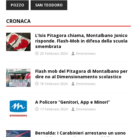
POZZO
SAN TEODORO
CRONACA
L’Isis Pitagora chiama, Montalbano Jonico
risponde. Flash-Mob in difesa della scuola
smembrata
20 Febbraio 2024
Emmenews
Flash mob del Pitagora di Montalbano per
dire no al Dimensionamento scolastico
18 Febbraio 2024
Emmenews
A Policoro “Genitori, App e Minori”
17 Febbraio 2024
Emmenews
Bernalda: I Carabinieri arrestano un uono