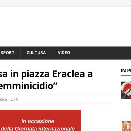
SPORT
CULTURA
VIDEO
a in piazza Eraclea a
IN 
femminicidio”
itica
0