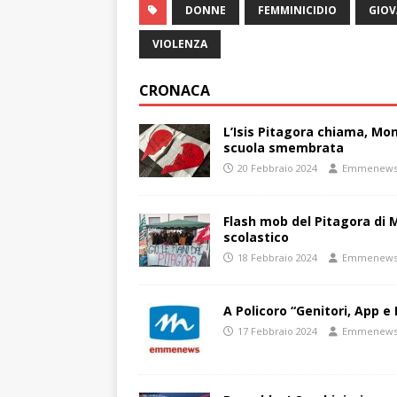
DONNE
FEMMINICIDIO
GIOV
VIOLENZA
CRONACA
L’Isis Pitagora chiama, Mon
scuola smembrata
20 Febbraio 2024
Emmenew
Flash mob del Pitagora di
scolastico
18 Febbraio 2024
Emmenew
A Policoro “Genitori, App e 
17 Febbraio 2024
Emmenew