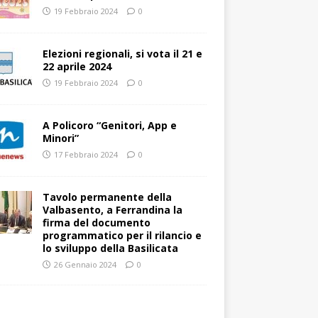
19 Febbraio 2024
0
Elezioni regionali, si vota il 21 e
22 aprile 2024
19 Febbraio 2024
0
A Policoro “Genitori, App e
Minori”
17 Febbraio 2024
0
Tavolo permanente della
Valbasento, a Ferrandina la
firma del documento
programmatico per il rilancio e
lo sviluppo della Basilicata
26 Gennaio 2024
0