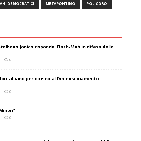
ANI DEMOCRATICI
METAPONTINO
POLICORO
talbano Jonico risponde. Flash-Mob in difesa della
s
0
 Montalbano per dire no al Dimensionamento
s
0
Minori”
s
0