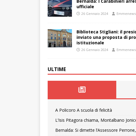
Bernalda: I Carabinieri arr
ufficiale
26 Gennaio 2024
Emmenews
Biblioteca Stigliani: il pre
inviato una proposta di pro
istituzionale
26 Gennaio 2024
Emmenews
ULTIME
A Policoro A scuola di felicità
L’Isis Pitagora chiama, Montalbano Jonic
Bernalda: Si dimette l’Assessore Perrone,