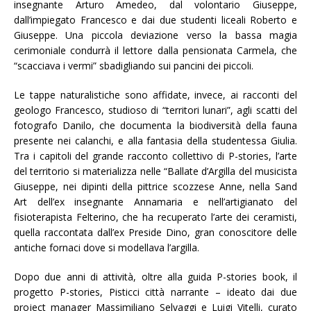
insegnante Arturo Amedeo, dal volontario Giuseppe,
dall’impiegato Francesco e dai due studenti liceali Roberto e
Giuseppe. Una piccola deviazione verso la bassa magia
cerimoniale condurrà il lettore dalla pensionata Carmela, che
“scacciava i vermi” sbadigliando sui pancini dei piccoli.
Le tappe naturalistiche sono affidate, invece, ai racconti del
geologo Francesco, studioso di “territori lunari”, agli scatti del
fotografo Danilo, che documenta la biodiversità della fauna
presente nei calanchi, e alla fantasia della studentessa Giulia.
Tra i capitoli del grande racconto collettivo di P-stories, l’arte
del territorio si materializza nelle “Ballate d’Argilla del musicista
Giuseppe, nei dipinti della pittrice scozzese Anne, nella Sand
Art dell’ex insegnante Annamaria e nell’artigianato del
fisioterapista Felterino, che ha recuperato l’arte dei ceramisti,
quella raccontata dall’ex Preside Dino, gran conoscitore delle
antiche fornaci dove si modellava l’argilla.
Dopo due anni di attività, oltre alla guida P-stories book, il
progetto P-stories, Pisticci città narrante – ideato dai due
project manager Massimiliano Selvaggi e Luigi Vitelli, curato