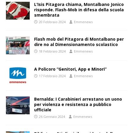
L’Isis Pitagora chiama, Montalbano Jonico
risponde. Flash-Mob in difesa della scuola
smembrata
20 Febbraio 2024
Emmenews
Flash mob del Pitagora di Montalbano per
dire no al Dimensionamento scolastico
18 Febbraio 2024
Emmenews
A Policoro “Genitori, App e Minori”
17 Febbraio 2024
Emmenews
Bernalda: I Carabinieri arrestano un uono
per violenza e resistenza a pubblico
ufficiale
26 Gennaio 2024
Emmenews