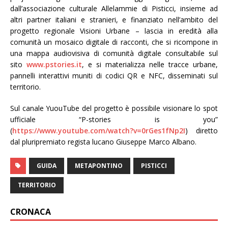
dall’associazione culturale Allelammie di Pisticci, insieme ad
altri partner italiani e stranieri, e finanziato nell’ambito del
progetto regionale Visioni Urbane – lascia in eredità alla
comunità un mosaico digitale di racconti, che si ricompone in
una mappa audiovisiva di comunità digitale consultabile sul
sito
www.pstories.it
, e si materializza nelle tracce urbane,
pannelli interattivi muniti di codici QR e NFC, disseminati sul
territorio.
Sul canale YuouTube del progetto è possibile visionare lo spot
ufficiale “P-stories is you”
(
https://www.youtube.com/watch?v=0rGes1fNp2I
) diretto
dal pluripremiato regista lucano Giuseppe Marco Albano.
GUIDA
METAPONTINO
PISTICCI
TERRITORIO
CRONACA