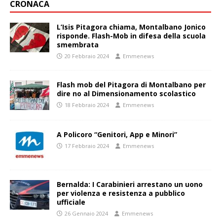
CRONACA
L’Isis Pitagora chiama, Montalbano Jonico
risponde. Flash-Mob in difesa della scuola
smembrata
20 Febbraio 2024
Emmenews
Flash mob del Pitagora di Montalbano per
dire no al Dimensionamento scolastico
18 Febbraio 2024
Emmenews
A Policoro “Genitori, App e Minori”
17 Febbraio 2024
Emmenews
Bernalda: I Carabinieri arrestano un uono
per violenza e resistenza a pubblico
ufficiale
26 Gennaio 2024
Emmenews