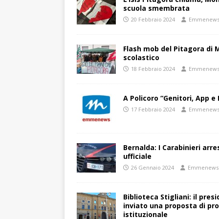
scuola smembrata
20 Febbraio 2024
Emmenew
Flash mob del Pitagora di
scolastico
18 Febbraio 2024
Emmenew
A Policoro “Genitori, App e 
17 Febbraio 2024
Emmenew
Bernalda: I Carabinieri arr
ufficiale
26 Gennaio 2024
Emmenews
Biblioteca Stigliani: il pre
inviato una proposta di pro
istituzionale