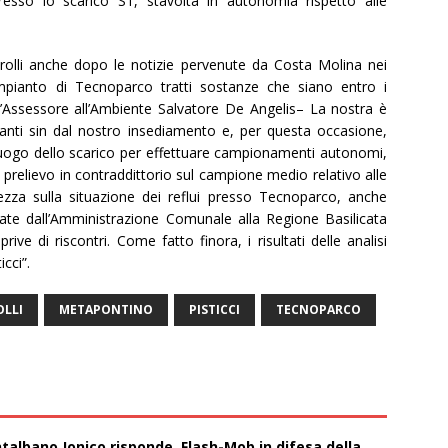
presso lo scarico S1, stavolta in autonomia rispetto alle
olli anche dopo le notizie pervenute da Costa Molina nei
l’impianto di Tecnoparco tratti sostanze che siano entro i
l’Assessore all’Ambiente Salvatore De Angelis– La nostra è
vanti sin dal nostro insediamento e, per questa occasione,
luogo dello scarico per effettuare campionamenti autonomi,
 prelievo in contraddittorio sul campione medio relativo alle
ezza sulla situazione dei reflui presso Tecnoparco, anche
nviate dall’Amministrazione Comunale alla Regione Basilicata
ive di riscontri. Come fatto finora, i risultati delle analisi
cci”.
LLI
METAPONTINO
PISTICCI
TECNOPARCO
talbano Jonico risponde. Flash-Mob in difesa della