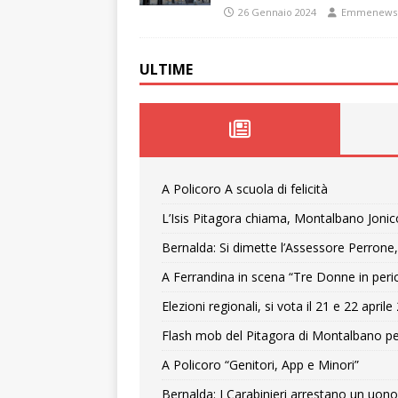
26 Gennaio 2024
Emmenews
ULTIME
A Policoro A scuola di felicità
L’Isis Pitagora chiama, Montalbano Jonic
Bernalda: Si dimette l’Assessore Perrone,
A Ferrandina in scena “Tre Donne in peri
Elezioni regionali, si vota il 21 e 22 april
Flash mob del Pitagora di Montalbano pe
A Policoro “Genitori, App e Minori”
Bernalda: I Carabinieri arrestano un uono 