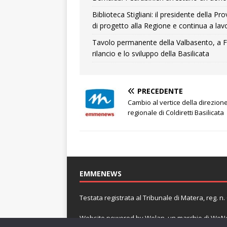
Biblioteca Stigliani: il presidente della 
di progetto alla Regione e continua a lavo
Tavolo permanente della Valbasento, a F
rilancio e lo sviluppo della Basilicata
PRECEDENTE
Cambio al vertice della direzion
regionale di Coldiretti Basilicata
EMMENEWS
Testata registrata al Tribunale di Matera, reg. 
Website powered by
Welan
, un marchio di
WeNe