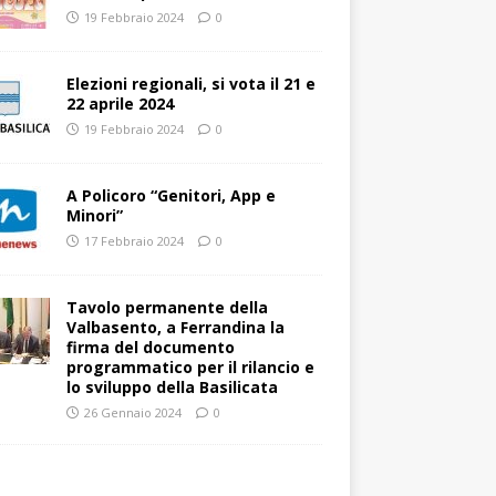
19 Febbraio 2024
0
Elezioni regionali, si vota il 21 e
22 aprile 2024
19 Febbraio 2024
0
A Policoro “Genitori, App e
Minori”
17 Febbraio 2024
0
Tavolo permanente della
Valbasento, a Ferrandina la
firma del documento
programmatico per il rilancio e
lo sviluppo della Basilicata
26 Gennaio 2024
0