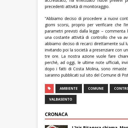
accreditato, ha effettuato nuovi prelievi 
precedenti attività di monitoraggio.
“Abbiamo deciso di procedere a nuovi contr
giorni scorsi, proprio per verificare che 
parametri previsti dalla legge – commenta 
una costante attività di controllo che va a
abbiamo deciso di recarci direttamente sul 
invitando poi la società a presenziare con un
tre ore. La nostra azione vuole fare chiar
perché, ad oggi, le ultime note ufficiali, i
dopo i fatti di Costa Molina, sono rimaste pr
saranno pubblicati sul sito del Comune di Pisti
AMBIENTE
COMUNE
CONTRO
VALBASENTO
CRONACA
L’Isis Pitagora chiama, Mon