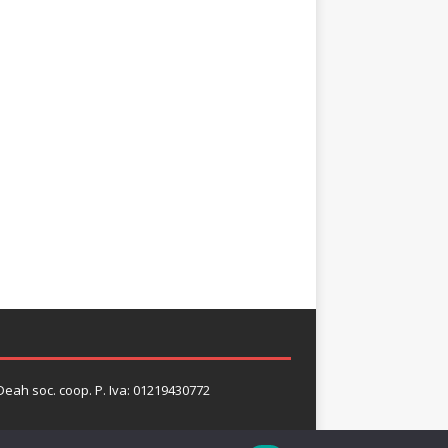
 Deah soc. coop. P. Iva: 01219430772