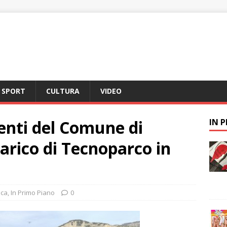
SPORT
CULTURA
VIDEO
nti del Comune di
IN 
scarico di Tecnoparco in
aca
,
In Primo Piano
0