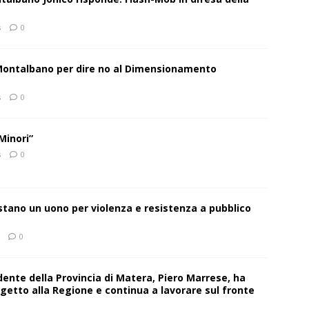
s
0
 Montalbano per dire no al Dimensionamento
s
0
Minori”
s
0
estano un uono per violenza e resistenza a pubblico
0
sidente della Provincia di Matera, Piero Marrese, ha
getto alla Regione e continua a lavorare sul fronte