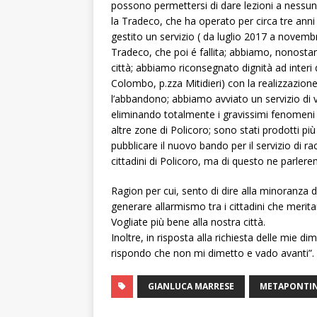
possono permettersi di dare lezioni a nessun
la Tradeco, che ha operato per circa tre anni
gestito un servizio ( da luglio 2017 a novemb
Tradeco, che poi é fallita; abbiamo, nonostan
città; abbiamo riconsegnato dignità ad interi q
Colombo, p.zza Mitidieri) con la realizzazione
l’abbandono; abbiamo avviato un servizio di v
eliminando totalmente i gravissimi fenomeni 
altre zone di Policoro; sono stati prodotti più
pubblicare il nuovo bando per il servizio di r
cittadini di Policoro, ma di questo ne parler
Ragion per cui, sento di dire alla minoranza di
generare allarmismo tra i cittadini che meritan
Vogliate più bene alla nostra città.
Inoltre, in risposta alla richiesta delle mie d
rispondo che non mi dimetto e vado avanti”.
GIANLUCA MARRESE
METAPONTI