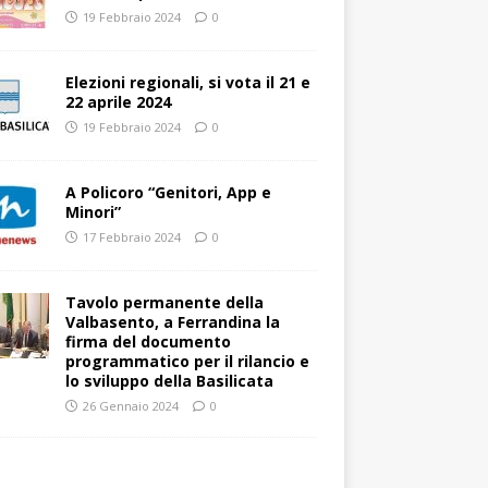
19 Febbraio 2024
0
Elezioni regionali, si vota il 21 e
22 aprile 2024
19 Febbraio 2024
0
A Policoro “Genitori, App e
Minori”
17 Febbraio 2024
0
Tavolo permanente della
Valbasento, a Ferrandina la
firma del documento
programmatico per il rilancio e
lo sviluppo della Basilicata
26 Gennaio 2024
0