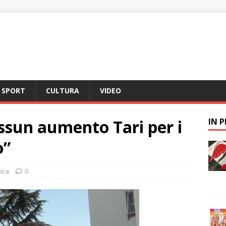
SPORT
CULTURA
VIDEO
ssun aumento Tari per i
IN 
o”
tica
0