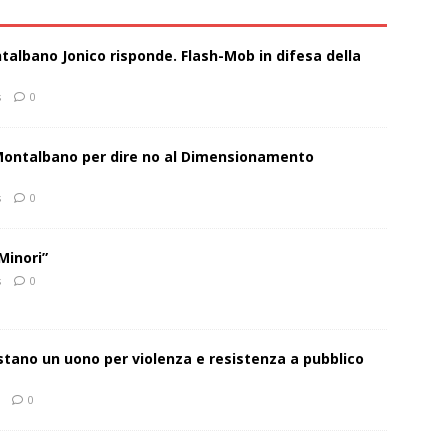
talbano Jonico risponde. Flash-Mob in difesa della
s
0
 Montalbano per dire no al Dimensionamento
s
0
Minori”
s
0
estano un uono per violenza e resistenza a pubblico
0