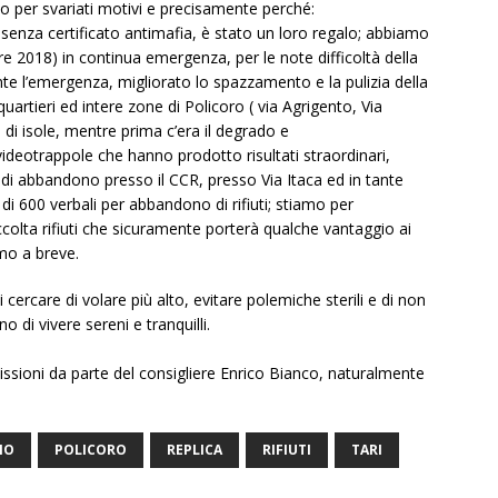
o per svariati motivi e precisamente perché:
 senza certificato antimafia, è stato un loro regalo; abbiamo
re 2018) in continua emergenza, per le note difficoltà della
te l’emergenza, migliorato lo spazzamento e la pulizia della
uartieri ed intere zone di Policoro ( via Agrigento, Via
 di isole, mentre prima c’era il degrado e
ideotrappole che hanno prodotto risultati straordinari,
di abbandono presso il CCR, presso Via Itaca ed in tante
 di 600 verbali per abbandono di rifiuti; stiamo per
accolta rifiuti che sicuramente porterà qualche vantaggio ai
emo a breve.
 cercare di volare più alto, evitare polemiche sterili e di non
o di vivere sereni e tranquilli.
imissioni da parte del consigliere Enrico Bianco, naturalmente
NO
POLICORO
REPLICA
RIFIUTI
TARI