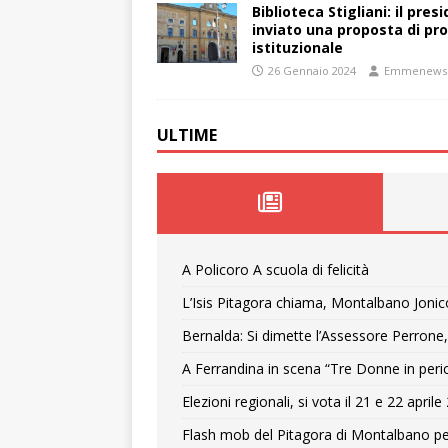
Biblioteca Stigliani: il pre
inviato una proposta di pro
istituzionale
26 Gennaio 2024
Emmenews
ULTIME
A Policoro A scuola di felicità
L’Isis Pitagora chiama, Montalbano Jonic
Bernalda: Si dimette l’Assessore Perrone,
A Ferrandina in scena “Tre Donne in peri
Elezioni regionali, si vota il 21 e 22 april
Flash mob del Pitagora di Montalbano pe