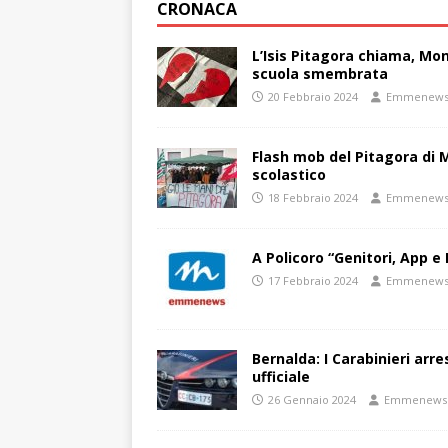
CRONACA
L’Isis Pitagora chiama, Mon
scuola smembrata
20 Febbraio 2024
Emmenew
Flash mob del Pitagora di
scolastico
18 Febbraio 2024
Emmenew
A Policoro “Genitori, App e 
17 Febbraio 2024
Emmenew
Bernalda: I Carabinieri arr
ufficiale
26 Gennaio 2024
Emmenews