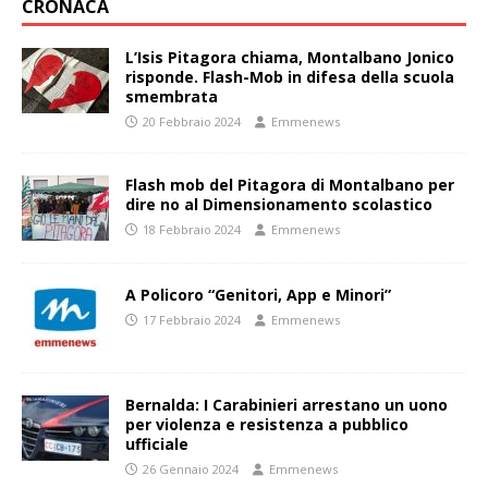
CRONACA
L’Isis Pitagora chiama, Montalbano Jonico
risponde. Flash-Mob in difesa della scuola
smembrata
20 Febbraio 2024
Emmenews
Flash mob del Pitagora di Montalbano per
dire no al Dimensionamento scolastico
18 Febbraio 2024
Emmenews
A Policoro “Genitori, App e Minori”
17 Febbraio 2024
Emmenews
Bernalda: I Carabinieri arrestano un uono
per violenza e resistenza a pubblico
ufficiale
26 Gennaio 2024
Emmenews