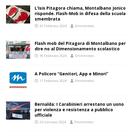
L’Isis Pitagora chiama, Montalbano Jonico
risponde. Flash-Mob in difesa della scuola
smembrata
20 Febbraio 2024
Emmenews
Flash mob del Pitagora di Montalbano per
dire no al Dimensionamento scolastico
18 Febbraio 2024
Emmenews
A Policoro “Genitori, App e Minori”
17 Febbraio 2024
Emmenews
Bernalda: I Carabinieri arrestano un uono
per violenza e resistenza a pubblico
ufficiale
26 Gennaio 2024
Emmenews