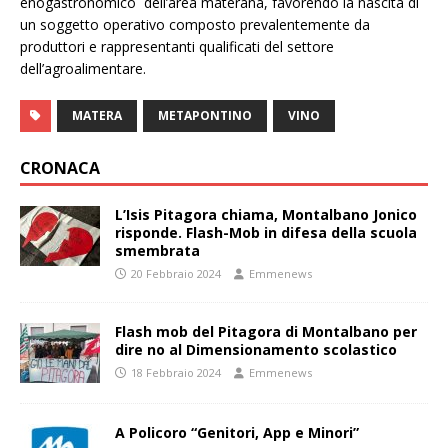
enogastronomico dell’area materana, favorendo la nascita di
un soggetto operativo composto prevalentemente da
produttori e rappresentanti qualificati del settore
dell’agroalimentare.
MATERA
METAPONTINO
VINO
CRONACA
L’Isis Pitagora chiama, Montalbano Jonico
risponde. Flash-Mob in difesa della scuola
smembrata
20 Febbraio 2024
Emmenews
Flash mob del Pitagora di Montalbano per
dire no al Dimensionamento scolastico
18 Febbraio 2024
Emmenews
A Policoro “Genitori, App e Minori”