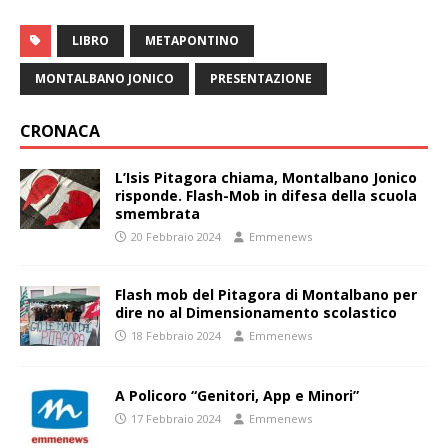
LIBRO
METAPONTINO
MONTALBANO JONICO
PRESENTAZIONE
CRONACA
L’Isis Pitagora chiama, Montalbano Jonico
risponde. Flash-Mob in difesa della scuola
smembrata
20 Febbraio 2024
Emmenews
Flash mob del Pitagora di Montalbano per
dire no al Dimensionamento scolastico
18 Febbraio 2024
Emmenews
A Policoro “Genitori, App e Minori”
17 Febbraio 2024
Emmenews