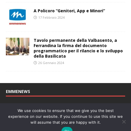
A Policoro “Genitori, App e Minori”
17 Febbraio 2024
Tavolo permanente della Valbasento, a
Ferrandina la firma del documento
programmatico per il rilancio e lo sviluppo
della Basilicata
26 Gennaio 2024
EMMENEWS
Testata registrata al Tribunale di Matera, reg. n. 04/2011 del
We use cookies to ensure that we give you the best
27/04/2011. Direttore Responsabile: Concetta Monzo, Editore: Deah
experience on our website. If you continue to use this site we
soc. coop. P. Iva: 01219430772
will assume that you are happy with it.
Website powered by
Welan
, un marchio di
WeNetwork SRL