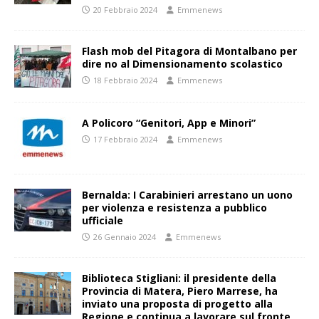
20 Febbraio 2024
Emmenews
Flash mob del Pitagora di Montalbano per
dire no al Dimensionamento scolastico
18 Febbraio 2024
Emmenews
A Policoro “Genitori, App e Minori”
17 Febbraio 2024
Emmenews
Bernalda: I Carabinieri arrestano un uono
per violenza e resistenza a pubblico
ufficiale
26 Gennaio 2024
Emmenews
Biblioteca Stigliani: il presidente della
Provincia di Matera, Piero Marrese, ha
inviato una proposta di progetto alla
Regione e continua a lavorare sul fronte