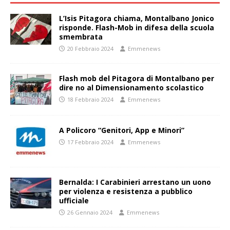
L’Isis Pitagora chiama, Montalbano Jonico
risponde. Flash-Mob in difesa della scuola
smembrata
20 Febbraio 2024
Emmenews
Flash mob del Pitagora di Montalbano per
dire no al Dimensionamento scolastico
18 Febbraio 2024
Emmenews
A Policoro “Genitori, App e Minori”
17 Febbraio 2024
Emmenews
Bernalda: I Carabinieri arrestano un uono
per violenza e resistenza a pubblico
ufficiale
26 Gennaio 2024
Emmenews