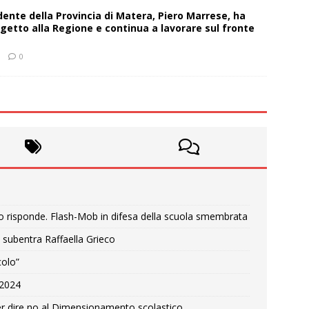
sidente della Provincia di Matera, Piero Marrese, ha
getto alla Regione e continua a lavorare sul fronte
0
o risponde. Flash-Mob in difesa della scuola smembrata
 subentra Raffaella Grieco
colo”
e 2024
r dire no al Dimensionamento scolastico