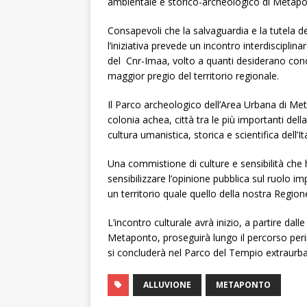
ambientale e storico-archeologico di Metapo
Consapevoli che la salvaguardia e la tutela d
l’iniziativa prevede un incontro interdiscipli
del Cnr-Imaa, volto a quanti desiderano cono
maggior pregio del territorio regionale.
Il Parco archeologico dell’Area Urbana di Met
colonia achea, città tra le più importanti dell
cultura umanistica, storica e scientifica dell’I
Una commistione di culture e sensibilità che 
sensibilizzare l’opinione pubblica sul ruolo im
un territorio quale quello della nostra Region
L’incontro culturale avrà inizio, a partire da
Metaponto, proseguirà lungo il percorso per
si concluderà nel Parco del Tempio extraurba
ALLUVIONE
METAPONTO