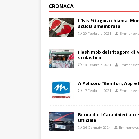
CRONACA
L’Isis Pitagora chiama, Mon
scuola smembrata
20 Febbraio 2024
Emmenew
Flash mob del Pitagora di
scolastico
18 Febbraio 2024
Emmenew
A Policoro “Genitori, App e 
17 Febbraio 2024
Emmenew
Bernalda: I Carabinieri arr
ufficiale
26 Gennaio 2024
Emmenews