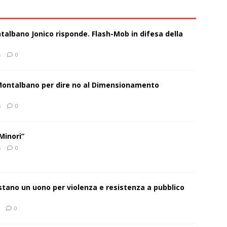
talbano Jonico risponde. Flash-Mob in difesa della
s
0
 Montalbano per dire no al Dimensionamento
s
0
Minori”
s
0
estano un uono per violenza e resistenza a pubblico
0