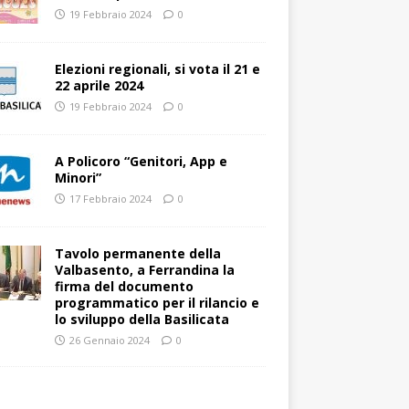
19 Febbraio 2024
0
Elezioni regionali, si vota il 21 e
22 aprile 2024
19 Febbraio 2024
0
A Policoro “Genitori, App e
Minori”
17 Febbraio 2024
0
Tavolo permanente della
Valbasento, a Ferrandina la
firma del documento
programmatico per il rilancio e
lo sviluppo della Basilicata
26 Gennaio 2024
0