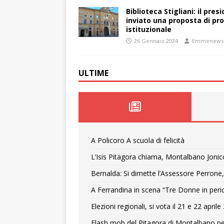
Biblioteca Stigliani: il pre
inviato una proposta di pro
istituzionale
26 Gennaio 2024
Emmenews
ULTIME
A Policoro A scuola di felicità
L’Isis Pitagora chiama, Montalbano Jonic
Bernalda: Si dimette l’Assessore Perrone,
A Ferrandina in scena “Tre Donne in peri
Elezioni regionali, si vota il 21 e 22 april
Flash mob del Pitagora di Montalbano pe