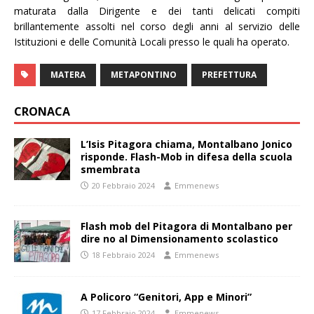
maturata dalla Dirigente e dei tanti delicati compiti
brillantemente assolti nel corso degli anni al servizio delle
Istituzioni e delle Comunità Locali presso le quali ha operato.
MATERA
METAPONTINO
PREFETTURA
CRONACA
L’Isis Pitagora chiama, Montalbano Jonico
risponde. Flash-Mob in difesa della scuola
smembrata
20 Febbraio 2024
Emmenews
Flash mob del Pitagora di Montalbano per
dire no al Dimensionamento scolastico
18 Febbraio 2024
Emmenews
A Policoro “Genitori, App e Minori”
17 Febbraio 2024
Emmenews