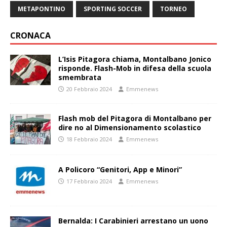
METAPONTINO
SPORTING SOCCER
TORNEO
CRONACA
L’Isis Pitagora chiama, Montalbano Jonico
risponde. Flash-Mob in difesa della scuola
smembrata
20 Febbraio 2024
Emmenews
Flash mob del Pitagora di Montalbano per
dire no al Dimensionamento scolastico
18 Febbraio 2024
Emmenews
A Policoro “Genitori, App e Minori”
17 Febbraio 2024
Emmenews
Bernalda: I Carabinieri arrestano un uono