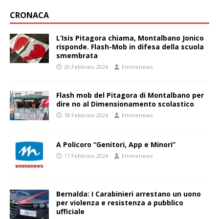
CRONACA
L’Isis Pitagora chiama, Montalbano Jonico
risponde. Flash-Mob in difesa della scuola
smembrata
20 Febbraio 2024
Emmenews
Flash mob del Pitagora di Montalbano per
dire no al Dimensionamento scolastico
18 Febbraio 2024
Emmenews
A Policoro “Genitori, App e Minori”
17 Febbraio 2024
Emmenews
Bernalda: I Carabinieri arrestano un uono
per violenza e resistenza a pubblico
ufficiale