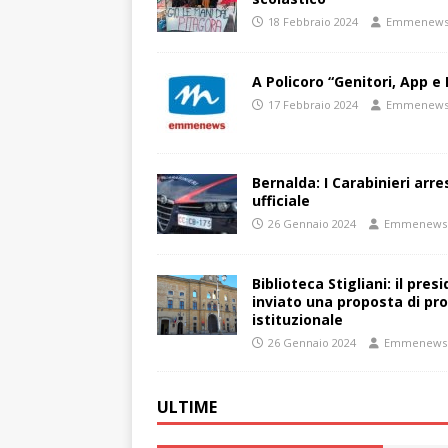
18 Febbraio 2024
Emmenew
A Policoro “Genitori, App e 
17 Febbraio 2024
Emmenew
Bernalda: I Carabinieri arr
ufficiale
26 Gennaio 2024
Emmenews
Biblioteca Stigliani: il pre
inviato una proposta di pro
istituzionale
26 Gennaio 2024
Emmenews
ULTIME