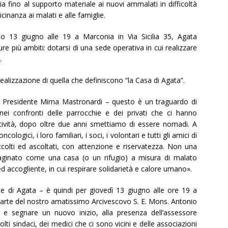
 fino al supporto materiale ai nuovi ammalati in difficoltà
cinanza ai malati e alle famiglie.
imo
13 giugno alle 19 a Marconia in Via Sicilia 35
, Agata
ure più ambiti: dotarsi di una sede operativa in cui realizzare
.
ealizzazione di quella che definiscono “la Casa di Agata”.
a Presidente Mirna Mastronardi – questo è un traguardo di
nei confronti delle parrocchie e dei privati che ci hanno
attività, dopo oltre due anni smettiamo di essere nomadi. A
ncologici, i loro familiari, i soci, i volontari e tutti gli amici di
colti ed ascoltati, con attenzione e riservatezza. Non una
ginato come una casa (o un rifugio) a misura di malato
ed accogliente, in cui respirare solidarietà e calore umano».
e di Agata – è quindi per giovedì
13 giugno alle ore 19
a
 parte del nostro amatissimo
Arcivescovo S. E. Mons. Antonio
 e segnare un nuovo inizio, alla presenza dell’
assessore
molti sindaci, dei medici che ci sono vicini e delle associazioni