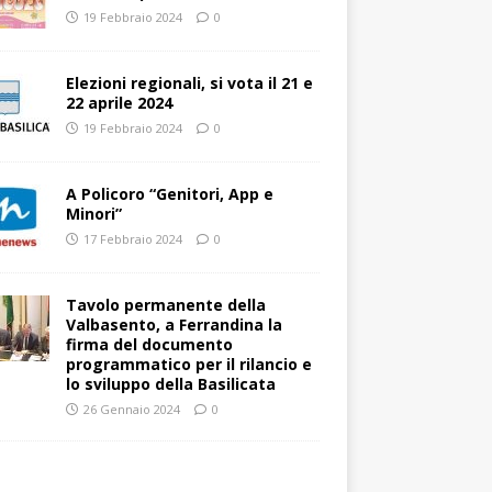
19 Febbraio 2024
0
Elezioni regionali, si vota il 21 e
22 aprile 2024
19 Febbraio 2024
0
A Policoro “Genitori, App e
Minori”
17 Febbraio 2024
0
Tavolo permanente della
Valbasento, a Ferrandina la
firma del documento
programmatico per il rilancio e
lo sviluppo della Basilicata
26 Gennaio 2024
0