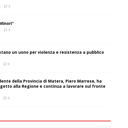
s
0
Minori”
s
0
estano un uono per violenza e resistenza a pubblico
0
sidente della Provincia di Matera, Piero Marrese, ha
getto alla Regione e continua a lavorare sul fronte
0