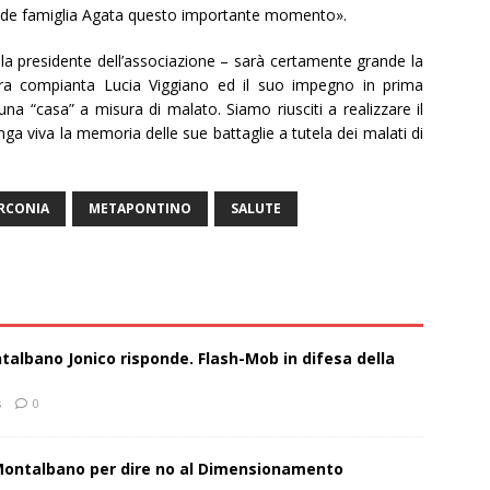
nde famiglia Agata questo importante momento».
a presidente dell’associazione – sarà certamente grande la
tra compianta
Lucia Viggiano
ed il suo impegno in prima
una “casa” a misura di malato. Siamo riusciti a realizzare il
a viva la memoria delle sue battaglie a tutela dei malati di
RCONIA
METAPONTINO
SALUTE
talbano Jonico risponde. Flash-Mob in difesa della
s
0
 Montalbano per dire no al Dimensionamento