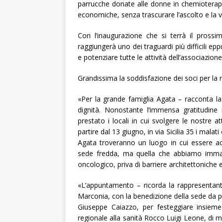
parrucche donate alle donne in chemioterapia
economiche, senza trascurare l’ascolto e la vi
Con l’inaugurazione che si terrà il pross
raggiungerà uno dei traguardi più difficili epp
e potenziare tutte le attività dell’associazione
Grandissima la soddisfazione dei soci per la r
«Per la grande famiglia Agata – racconta l
dignità. Nonostante l’immensa gratitudine 
prestato i locali in cui svolgere le nostre 
partire dal 13 giugno, in via Sicilia 35 i malati o
Agata troveranno un luogo in cui essere ac
sede fredda, ma quella che abbiamo imma
oncologico, priva di barriere architettoniche 
«L’appuntamento – ricorda la rappresentant
Marconia
, con la benedizione della sede da
Giuseppe Caiazzo
, per festeggiare insieme
regionale alla sanità Rocco Luigi Leone
, di 