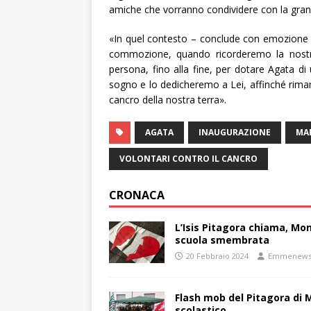
amiche che vorranno condividere con la gra
«In quel contesto – conclude con emozione l
commozione, quando ricorderemo la nos
persona, fino alla fine, per dotare Agata di 
sogno e lo dedicheremo a Lei, affinché rimang
cancro della nostra terra».
AGATA
INAUGURAZIONE
MA
VOLONTARI CONTRO IL CANCRO
CRONACA
L’Isis Pitagora chiama, Mon
scuola smembrata
20 Febbraio 2024
Emmenew
Flash mob del Pitagora di
scolastico