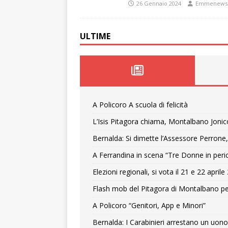
26 Gennaio 2024
Emmenews
ULTIME
A Policoro A scuola di felicità
L’Isis Pitagora chiama, Montalbano Jonic
Bernalda: Si dimette l’Assessore Perrone,
A Ferrandina in scena “Tre Donne in peri
Elezioni regionali, si vota il 21 e 22 april
Flash mob del Pitagora di Montalbano pe
A Policoro “Genitori, App e Minori”
Bernalda: I Carabinieri arrestano un uono 