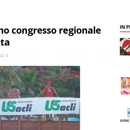
mo congresso regionale
IN 
ata
0