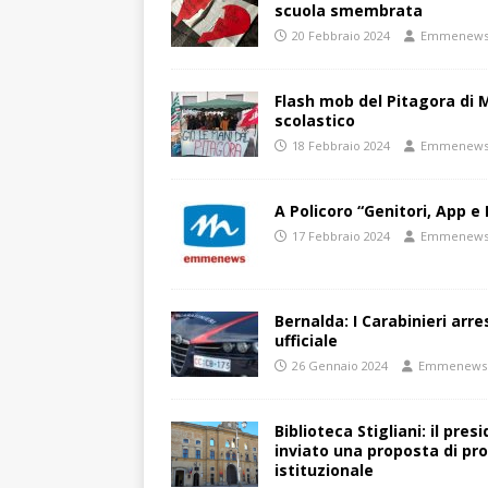
scuola smembrata
20 Febbraio 2024
Emmenew
Flash mob del Pitagora di
scolastico
18 Febbraio 2024
Emmenew
A Policoro “Genitori, App e 
17 Febbraio 2024
Emmenew
Bernalda: I Carabinieri arr
ufficiale
26 Gennaio 2024
Emmenews
Biblioteca Stigliani: il pre
inviato una proposta di pro
istituzionale