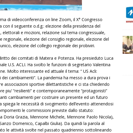
aforma di videoconferenza on line Zoom, il X° Congresso
ta con il seguente o.d.g.: elezione della presidenza del
, elettorali e mozioni, relazione sul tema congressuale,
e regionale, elezione del consiglio regionale, elezione del
unico, elezione del collegio regionale dei probiviri.
diritto dei comitati di Matera e Potenza. Ha presieduto Luca
le U.S. ACLI. Ha svolto le funzioni di segretario Valentina
e. Molto interessante ed attuale il tema: “ US Acli:
sti dei cambiamenti”. La pandemia ha messo a dura prova i
 associazioni sportive dilettantistiche e ci sta chiedendo
re piu’ “resilienti” e contemporaneamente “protagonisti”
anti cambiamenti per costruire un presente ed un futuro
la spiega le necessità di svogimento dell’evento attenendosi
i compomenti le commissioni previste dallo statuto:
nga Doria Grazia, Mennone Michele, Mennone Paolo Nicola),
nzo Domenico, Capalbi Giulia). Da quindi la parola al
to le attività svolte nel passato quadriennio sottolineando