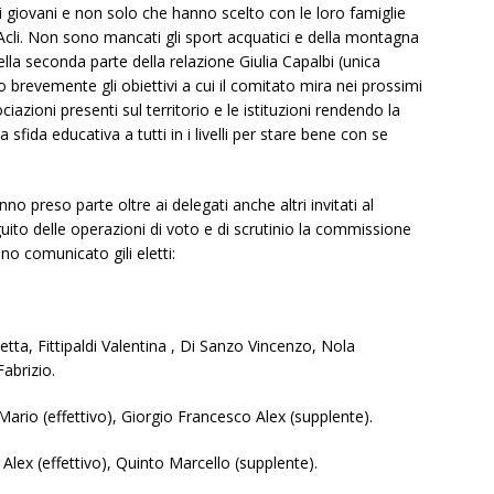
ti giovani e non solo che hanno scelto con le loro famiglie
US Acli. Non sono mancati gli sport acquatici e della montagna
ella seconda parte della relazione Giulia Capalbi (unica
o brevemente gli obiettivi a cui il comitato mira nei prossimi
iazioni presenti sul territorio e le istituzioni rendendo la
a sfida educativa a tutti in i livelli per stare bene con se
no preso parte oltre ai delegati anche altri invitati al
ito delle operazioni di voto e di scrutinio la commissione
no comunicato gili eletti:
tta, Fittipaldi Valentina , Di Sanzo Vincenzo, Nola
abrizio.
ario (effettivo), Giorgio Francesco Alex (supplente).
Alex (effettivo), Quinto Marcello (supplente).