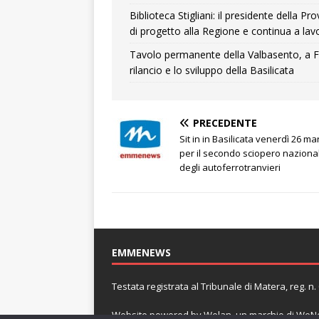
Biblioteca Stigliani: il presidente della 
di progetto alla Regione e continua a lavo
Tavolo permanente della Valbasento, a F
rilancio e lo sviluppo della Basilicata
PRECEDENTE
Sit in in Basilicata venerdì 26 ma
per il secondo sciopero naziona
degli autoferrotranvieri
EMMENEWS
Testata registrata al Tribunale di Matera, reg. 
Website powered by
Welan
, un marchio di
WeNe