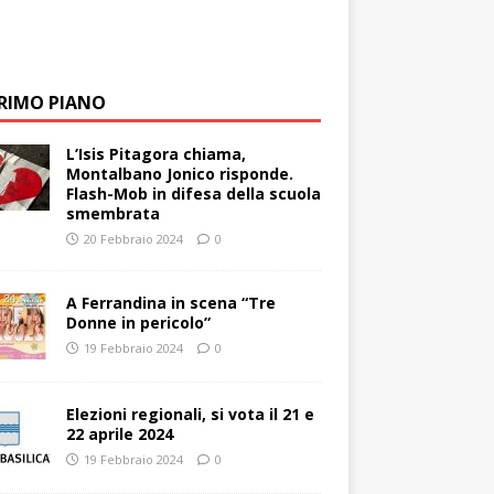
PRIMO PIANO
L’Isis Pitagora chiama,
Montalbano Jonico risponde.
Flash-Mob in difesa della scuola
smembrata
20 Febbraio 2024
0
A Ferrandina in scena “Tre
Donne in pericolo”
19 Febbraio 2024
0
Elezioni regionali, si vota il 21 e
22 aprile 2024
19 Febbraio 2024
0