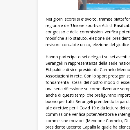
Nei giorni scorsi si e’ svolto, tramite piatt
regionale dell’Unione sportiva Acli di Basilica
congresso e delle commissioni verifica poteri
modifiche allo statuto, elezione del president
revisore contabile unico, elezione del giudice 
Hanno partecipato sei delegati su sei aventi 
Serangeli in rappresentanza della sede naziona
Fittipaldi e di vice-presidente Carmelo Mennon
Associazioni in rete. Con lo sport protagoni
fondamentali stessi del nostro modo di essere
una seria riflessione su come diventare semp
anche di questi tempi che prefigurano import
buono per tutti. Serangeli prendendo la paro
alle direttive per il Covid 19 e da lettura de
commissione verifica poteri/elettorale (Me
commissine mozioni (Mennone Carmelo, Di Sa
presidente uscente Capalbi la quale ha elenca