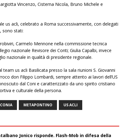
Margiotta Vincenzo, Cisterna Nicola, Bruno Michele e
onale us acli, celebrato a Roma successivamente, con delegati
, sono stati:
 Probiviri, Carmelo Mennone nella commissione tecnica
legio nazionale Revisore dei Conti; Giulia Capalbi, invece
lio nazionale in qualità di presidente regionale.
l team us acli Basilicata presso la sala riunioni S. Giovanni
rroco don Filippo Lombardi, sempre attento ai lavori dell’US
onosciuto dal Coni e caratterizzato da uno spirito cristiano
ortiva e culturale della persona.
CONIA
METAPONTINO
US ACLI
talbano Jonico risponde. Flash-Mob in difesa della