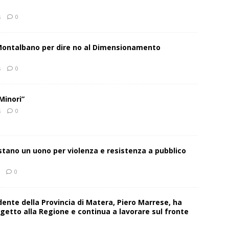
s
0
 Montalbano per dire no al Dimensionamento
s
0
Minori”
s
0
estano un uono per violenza e resistenza a pubblico
0
sidente della Provincia di Matera, Piero Marrese, ha
getto alla Regione e continua a lavorare sul fronte