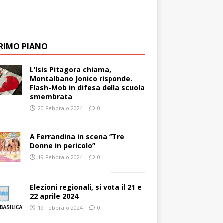
PRIMO PIANO
L’Isis Pitagora chiama,
Montalbano Jonico risponde.
Flash-Mob in difesa della scuola
smembrata
20 Febbraio 2024
0
A Ferrandina in scena “Tre
Donne in pericolo”
19 Febbraio 2024
0
Elezioni regionali, si vota il 21 e
22 aprile 2024
19 Febbraio 2024
0