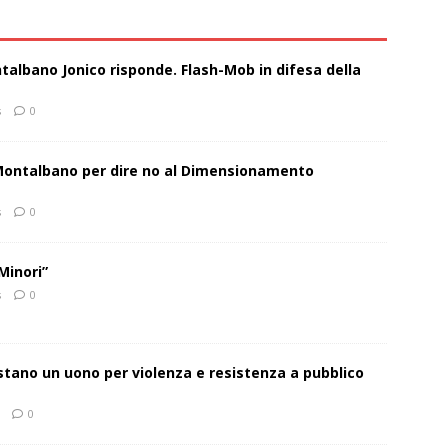
talbano Jonico risponde. Flash-Mob in difesa della
s
0
 Montalbano per dire no al Dimensionamento
s
0
Minori”
s
0
estano un uono per violenza e resistenza a pubblico
0