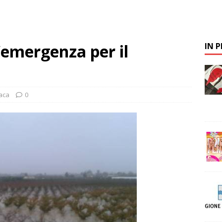
’emergenza per il
IN 
aca
0