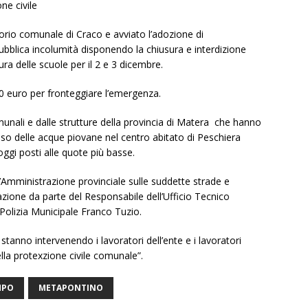
ne civile
torio comunale di Craco e avviato l’adozione di
ubblica incolumità disponendo la chiusura e interdizione
ra delle scuole per il 2 e 3 dicembre.
0 euro per fronteggiare l’emergenza.
comunali e dalle strutture della provincia di Matera che hanno
sso delle acque piovane nel centro abitato di Peschiera
ggi posti alle quote più basse.
l’Amministrazione provinciale sulle suddette strade e
azione da parte del Responsabile dell’Ufficio Tecnico
Polizia Municipale Franco Tuzio.
tanno intervenendo i lavoratori dell’ente e i lavoratori
della protexzione civile comunale”.
MPO
METAPONTINO