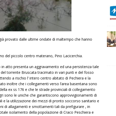
 già provato dalle ultime ondate di maltempo che hanno
dino del piccolo centro materano, Pino Lacicerchia.
 in atto presenta un aggravamento ed una persistenza tale
e del torrente Bruscata tracimato in vari punti e del fosso
tendo a rischio l’ intero centro abitato di Pechiera e la
erato inoltre che i collegamenti verso l’area basentana sono
della ex ss 176 e che le strade provinciali di collegamento
Agri sono le uniche che garantiscono approvvigionamenti di
i e la utilizzazione dei mezzi di pronto soccorso sanitario e
ni di allagamenti e smottamenti tali da prefigurare , in
 totale isolamento della popolazione di Craco Peschiera e