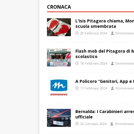
CRONACA
L’Isis Pitagora chiama, Mon
scuola smembrata
20 Febbraio 2024
Emmenew
Flash mob del Pitagora di
scolastico
18 Febbraio 2024
Emmenew
A Policoro “Genitori, App e 
17 Febbraio 2024
Emmenew
Bernalda: I Carabinieri arr
ufficiale
26 Gennaio 2024
Emmenews