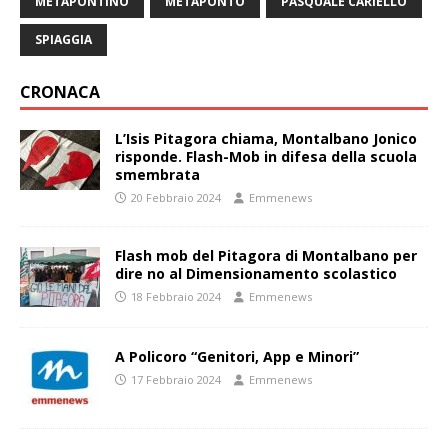
METAPONTINO
METAPONTO
PASQUALE CARIELLO
SPIAGGIA
CRONACA
L’Isis Pitagora chiama, Montalbano Jonico
risponde. Flash-Mob in difesa della scuola
smembrata
20 Febbraio 2024
Emmenews
Flash mob del Pitagora di Montalbano per
dire no al Dimensionamento scolastico
18 Febbraio 2024
Emmenews
A Policoro “Genitori, App e Minori”
17 Febbraio 2024
Emmenews